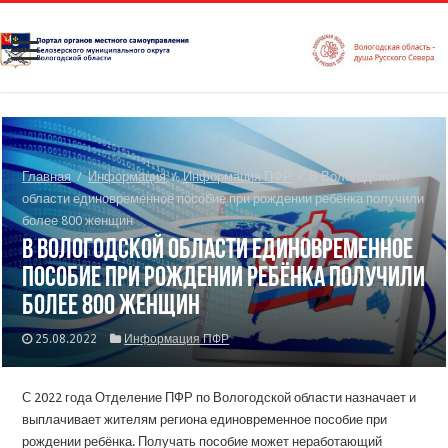
Главная
/
Информация
/
Информация ПФР
/
В Вологодской
области единовременное пособие при рождении ребёнка получили
более 800 женщин
В Вологодской области единовременное
пособие при рождении ребёнка получили
более 800 женщин
25.08.2022
Информация ПФР
С 2022 года Отделение ПФР по Вологодской области назначает и
выплачивает жителям региона единовременное пособие при
рождении ребёнка. Получать пособие может неработающий