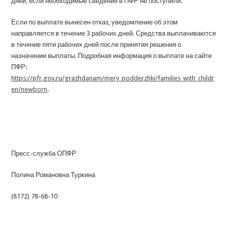
дней, если необходимые сведения в ПФР не поступили.
Если по выплате вынесен отказ, уведомление об этом
направляется в течение 3 рабочих дней. Средства выплачиваются
в течение пяти рабочих дней после принятия решения о
назначении выплаты. Подробная информация о выплате на сайте
ПФР:
https://pfr.gov.ru/grazhdanam/mery_podderzhki/families_with_childr
en/newborn
.
Пресс-служба ОПФР
Полина Романовна Туркина
(8172) 78-68-10