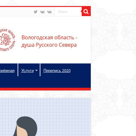
риёмная
Услуги
Перепись 2020