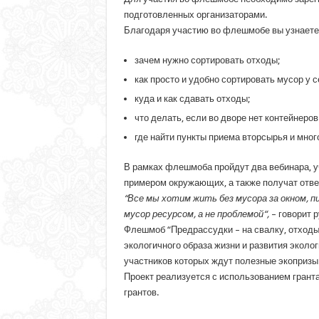
подготовленных организаторами.
Благодаря участию во флешмобе вы узнаете
зачем нужно сортировать отходы;
как просто и удобно сортировать мусор у с
куда и как сдавать отходы;
что делать, если во дворе нет контейнеров
где найти пункты приема вторсырья и мног
В рамках флешмоба пройдут два вебинара, уч
примером окружающих, а также получат отве
“Все мы хотим жить без мусора за окном,
мусор ресурсом, а не проблемой“,
– говорит 
Флешмоб “Предрассудки – на свалку, отходы 
экологичного образа жизни и развития экол
участников которых ждут полезные экопризы.
Проект реализуется с использованием грант
грантов.