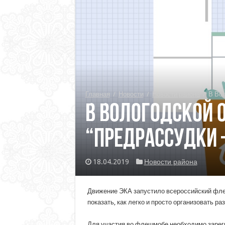
Главная
/
Новости
/
Новости района
/
В Вол
В Вологодской 
“Предрассудки –
18.04.2019
Новости района
Движение ЭКА запустило всероссийский флешм
показать, как легко и просто организовать р
Для участия во флешмобе необходимо зарег