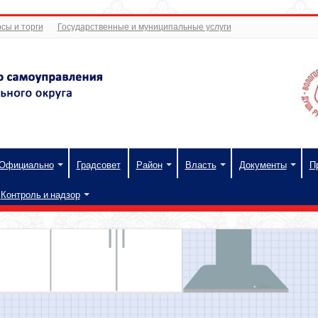
сы и торги
Государственные и муниципальные услуги
Официально
Градсовет
Район
Власть
Документы
П
Контроль и надзор