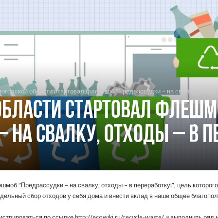
огодской области стартовал флешмоб “Предрассудки – на свалку, отходы 
области стартовал флешм
 на свалку, отходы – в п
об “Предрассудки – на свалку, отходы – в переработку!”, цель которого
аздельный сбор отходов у себя дома и внести вклад в наше общее благопо
истрироваться по ссылке
http://ecowiki.ru/recycle-waste/
и выполнить ряд 