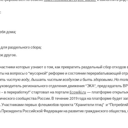
:
ебя дома;
 для раздельного сбора;
ое другое.
астники которых узнают о том, как превратить раздельный сбор отходов
ты на вопросы о “мусорной” реформе и состоянии перерабатывающей отра
 пить чистую воду, дышать чистым воздухом и быть здоровыми. Но тол
руководитель регионального отделения движения “ЭКА”, председатель 
– в переработку!” стартовал на портале
Ecowiki.ru
— платформе открытых 
огического сообщества России. В течение 2019 года на платформе будет 
 Участниками первых флешмобов проекта “Хранители птиц” и “Потребляй 
а Президента Российской Федерации на развитие гражданского общества,