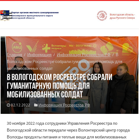
Главная
/
Информация
/
Информация Росреестра РФ
/
В
Вологодском Росреестре собрали гуманитарную помощь для
мобилизованных солдат
В Вологодском Росреестре собрали
гуманитарную помощь для
мобилизованных солдат
02.12.2022
Информация Росреестра РФ
30 ноября 2022 года сотрудники Управления Росреестра по
Вологодской области передали через Волонтерский центр города
Вологды продукты питания и теплые вещи для мобилизованных