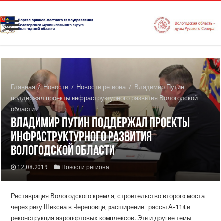
Главная
/
Новости
/
Новости региона
/
Владимир Путин
поддержал проекты инфраструктурного развития Вологодской
области
Владимир Путин поддержал проекты
инфраструктурного развития
Вологодской области
12.08.2019
Новости региона
Реставрация Вологодского кремля, строительство второго моста
через реку Шексна в Череповце, расширение трассы А-114 и
реконструкция аэропортовых комплексов. Эти и другие темы