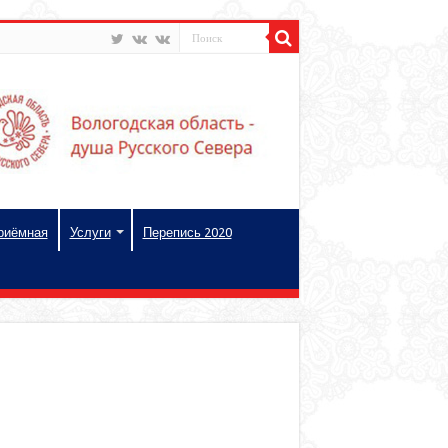
риёмная
Услуги
Перепись 2020