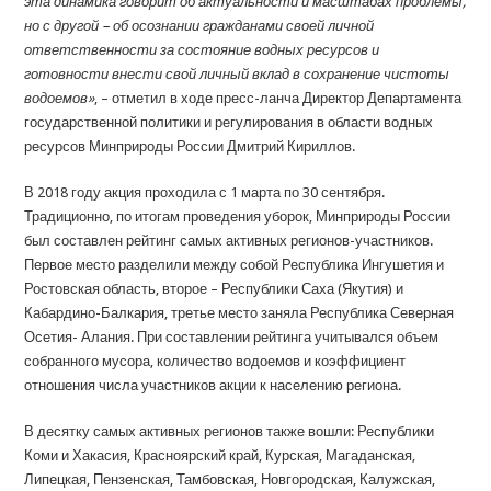
эта динамика говорит об актуальности и масштабах проблемы,
но с другой – об осознании гражданами своей личной
ответственности за состояние водных ресурсов и
готовности внести свой личный вклад в сохранение чистоты
водоемов»
, – отметил в ходе пресс-ланча Директор Департамента
государственной политики и регулирования в области водных
ресурсов Минприроды России Дмитрий Кириллов.
В 2018 году акция проходила с 1 марта по 30 сентября.
Традиционно, по итогам проведения уборок, Минприроды России
был составлен рейтинг самых активных регионов-участников.
Первое место разделили между собой Республика Ингушетия и
Ростовская область, второе – Республики Саха (Якутия) и
Кабардино-Балкария, третье место заняла Республика Северная
Осетия- Алания. При составлении рейтинга учитывался объем
собранного мусора, количество водоемов и коэффициент
отношения числа участников акции к населению региона.
В десятку самых активных регионов также вошли: Республики
Коми и Хакасия, Красноярский край, Курская, Магаданская,
Липецкая, Пензенская, Тамбовская, Новгородская, Калужская,