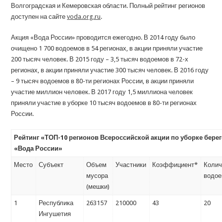
Волгоградская и Кемеровская области. Полный рейтинг регионов
доступен на сайте
voda.org.ru
.
Акция «Вода России» проводится ежегодно. В 2014 году было
очищено 1 700 водоемов в 54 регионах, в акции приняли участие
200 тысяч человек. В 2015 году – 3,5 тысяч водоемов в 72-х
регионах, в акции приняли участие 300 тысяч человек. В 2016 году
– 9 тысяч водоемов в 80-ти регионах России, в акции приняли
участие миллион человек. В 2017 году 1,5 миллиона человек
приняли участие в уборке 10 тысяч водоемов в 80-ти регионах
России.
Рейтинг «ТОП-10 регионов Всероссийской акции по уборке бере
«Вода России»
Место
Субъект
Объем
Участники
Коэффициент*
Колич
мусора
водо
(мешки)
1
Республика
263157
210000
43
20
Ингушетия