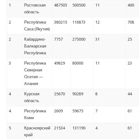
1
Ростовская
487505
500500
11
400
область
2
Республика
380215
116873
12
708
Саха (Якутия)
2
Кабардино-
7757
275000
31
25
Балкарская
Республика
3
Республика
49829
80000
11
23
Северная
Осетия —
Алания
4
Курская
25670
90289
8
44
область
4
Республика
2609
59675
7
61
Коми
5
Красноярский
21534
131190
4
61
край