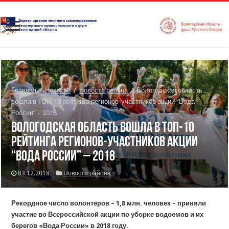
Главная
/
Новости
/
Новости района
/
Вологодская область
вошла в ТОП-10 рейтинга регионов-участников акции “Вода
России” – 2018
Вологодская область вошла в ТОП-10
рейтинга регионов-участников акции
“Вода России” – 2018
03.12.2018
Новости района
Рекордное число волонтеров – 1,8 млн. человек – приняли
участие во Всероссийской акции по уборке водоемов и их
берегов «Вода России» в 2018 году.