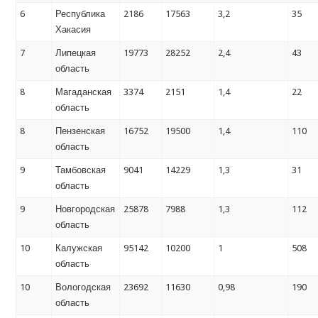
6
Республика
2186
17563
3,2
35
Хакасия
7
Липецкая
19773
28252
2,4
43
область
8
Магаданская
3374
2151
1,4
22
область
8
Пензенская
16752
19500
1,4
110
область
9
Тамбовская
9041
14229
1,3
31
область
9
Новгородская
25878
7988
1,3
112
область
10
Калужская
95142
10200
1
508
область
10
Вологодская
23692
11630
0,98
190
область