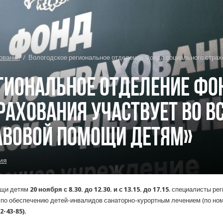
ования
/
Вологодское региональное отделение Фонда социального страхо
гиональное отделение Фо
рахования участвует во в
авовой помощи детям»
ия
ощи детям
20 ноября
с 8.30. до 12.30. и с 13.15. до 17.15
. специалисты ре
н по обеспечению детей-инвалидов санаторно-курортным лечением (по ном
2-43-85).