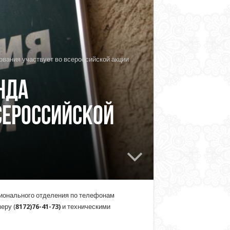
вания участвует во всероссийской акции
нда
сероссийской
гионального отделения по телефонам
еру (
8172)76-41-73)
и техническими