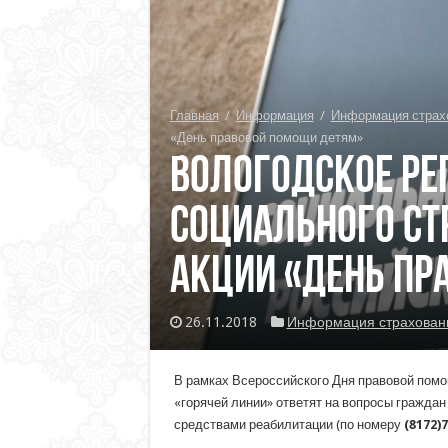
Главная
/
Информация
/
Информация страх
«День правовой помощи детям»
Вологодское ре
социального ст
акции «День пр
26.11.2018
Информация страхован
В рамках Всероссийского Дня правовой пом
«горячей линии» ответят на вопросы гражда
средствами реабилитации (по номеру
(8172)7