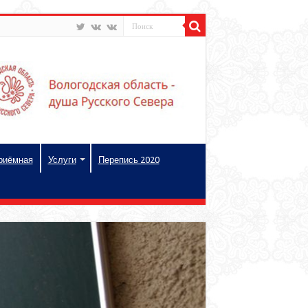
риёмная
Услуги
Перепись 2020