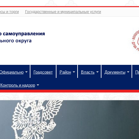
сы и торги
Государственные и муниципальные услуги
Официально
Градсовет
Район
Власть
Документы
П
Контроль и надзор