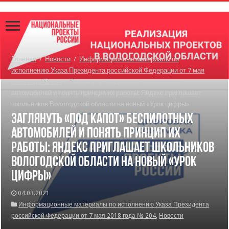
Главная
/
Новости
/
Информационные материалы по
исполнению Указа Президента российской Федерации от 7 мая
2018 года № 204
/
Заглянуть «под капот» беспилотных
автомобилей и понять принцип их работы: Яндекс приглашает
школьников Вологодской области на новый «Урок цифры»
Заглянуть «под капот» беспилотных
автомобилей и понять принцип их
работы: Яндекс приглашает школьников
Вологодской области на новый «Урок
цифры»
04.03.2021
Информационные материалы по исполнению Указа Президента
российской Федерации от 7 мая 2018 года № 204
,
Новости