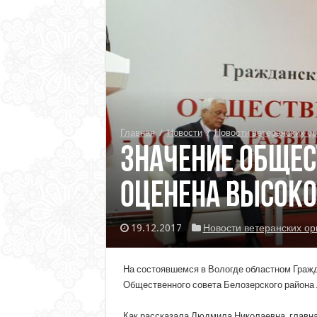
Главная
/
Новости
/
Новости ветеранских ор
Значение Общес
оценена высоко
19.12.2017
Новости ветеранских ор
На состоявшемся в Вологде областном Граж
Общественного совета Белозерского района 
Как рассказала Людмила Николаевна, главна