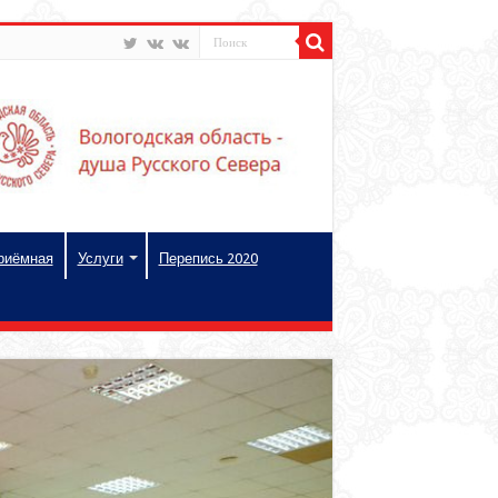
риёмная
Услуги
Перепись 2020