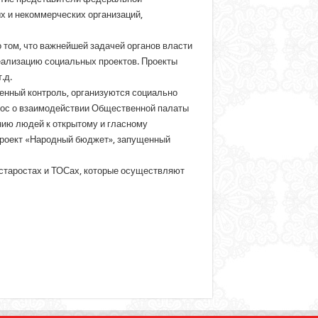
 и некоммерческих организаций,
 том, что важнейшей задачей органов власти
еализацию социальных проектов. Проекты
.д.
енный контроль, организуются социально
рос о взаимодействии Общественной палаты
нию людей к открытому и гласному
проект «Народный бюджет», запущенный
старостах и ТОСах, которые осуществляют