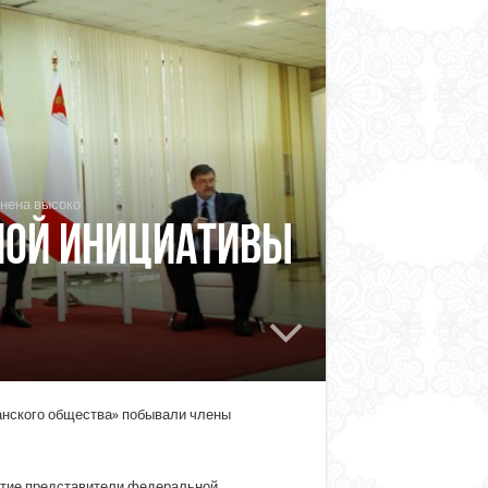
нена высоко
ной инициативы
анского общества» побывали члены
стие представители федеральной