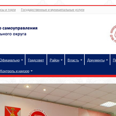
сы и торги
Государственные и муниципальные услуги
Официально
Градсовет
Район
Власть
Документы
П
Контроль и надзор