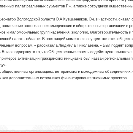
енных палат различных субъектов РФ, а также сотрудники общественных
ернатор Вологодской области О.А.Кувшинников. Он, в частности, сказал о
, вовлечение вологжан, некоммерческие и общественные организации в р
ов и маломобильных групп населения, экологию, благотворительность и т
венной палаты области. В настоящий момент ею осуществляется обществ
блемным вопросам, – рассказала Людмила Николаевна. – Был поднят воп
 Было подчеркнуто то, что Общественные советы содействуют привлече
примеров активизации гражданских инициатив был назван региональный 
ду».
 общественных организациях, ветеранских и молодежных объединениях, 
ах как дополнительных источниках финансирования значимых проектов.