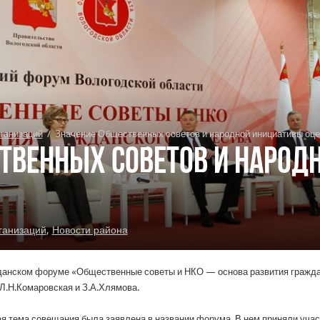
ганизаций
/
Значение Общественных советов и народной инициативы оце
твенных советов и народ
ганизаций
,
Новости района
данском форуме «Общественные советы и НКО — основа развития гражд
Л.Н.Комаровская и З.А.Хлямова.
я тема совещания была заявлена в названии форума. В нем приняли уча