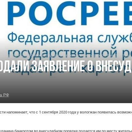
естра РФ
/
213 вологжан подали заявление о внесудебном банкротстве
одали заявление о внесу
а РФ
ти напоминает, что с 1 сентября 2020 года у вологжан появилась возмож
жданина банкротом во внесудебном порядке подается им по месту житель