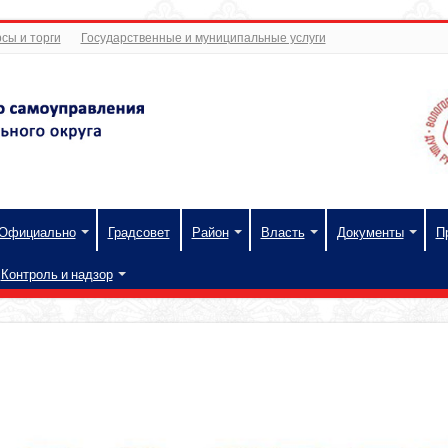
сы и торги
Государственные и муниципальные услуги
Официально
Градсовет
Район
Власть
Документы
П
Контроль и надзор