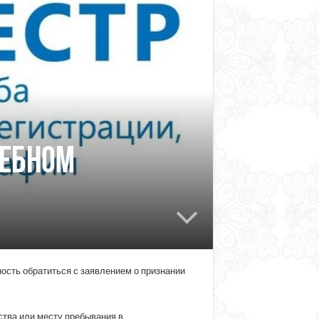
дебном
ность обратиться с заявлением о признании
ства или месту пребывания в