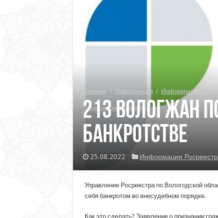
Главная
/
Информация
/
Информация Росре
213 вологжан п
банкротстве
25.08.2022
Информация Росреестр
Управление Росреестра по Вологодской облас
себя банкротом во внесудебном порядке.
Как это сделать? Заявление о признании гра