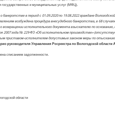
 государственных и муниципальных услуг (МФЦ).
 банкротстве в период с 01.09.2020 по 19.08.2022 граждане Вологодской
аявлениям возбуждена процедура внесудебного банкротства, в 68 случая
о возвращении исполнительного документа взыскателю по основанию,
бря 2007 года № 229-ФЗ «Об исполнительном производстве» (отсутст
бным приставом-исполнителем допустимые законом меры по отысканию
рио руководителя Управления Росреестра по Вологодской области 
шена списанием задолженности.
логодской области