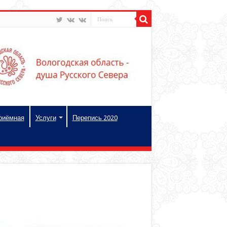
риёмная
Услуги
Перепись 2020