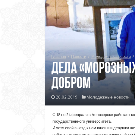
Главная
/
Новости
/
Молодежные новости
/
Дела «морозных
добром
20.02.2019
Молодежные новости
С 18 по 24 февраля в Белозерске работает к
государственного университета.
И хотя свой выезд к нам юноши и девушки н
работе с молодежью администрации района А