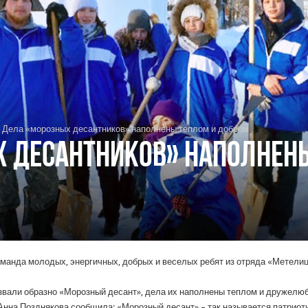
Дела «морозных десантников» наполнены теплом и добром
 десантников» наполнен
оманда молодых, энергичных, добрых и веселых ребят из отряда «Метелиц
азвали образно «Морозный десант», дела их наполнены теплом и дружелюб
нна Позднякова сообщила: «Морозный десант» – так называется патриоти