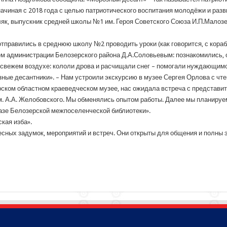
ачиная с 2018 года с целью патриотического воспитания молодёжи и разв
як, выпускник средней школы №1 им. Героя Советского Союза И.П.Малоз
тправились в среднюю школу №2 проводить уроки (как говорится, с корабл
ем администрации Белозерского района Д.А.Соловьевым: познакомились,
а свежем воздухе: кололи дрова и расчищали снег – помогали нуждающим
ные десантники». – Нам устроили экскурсию в музее Сергея Орлова с чте
ском областном краеведческом музее, нас ожидала встреча с представи
. А.А. Желобовского. Мы обменялись опытом работы. Далее мы планируе
азе Белозерской межпоселенческой библиотеки».
кая изба».
сных задумок, мероприятий и встреч. Они открыты для общения и полны э