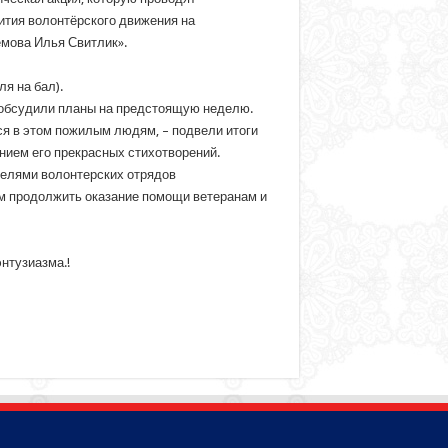
ития волонтёрского движения на
емова Илья Свитлик».
я на бал).
 обсудили планы на предстоящую неделю.
ся в этом пожилым людям, – подвели итоги
нием его прекрасных стихотворений.
телями волонтерских отрядов
м продолжить оказание помощи ветеранам и
нтузиазма.!