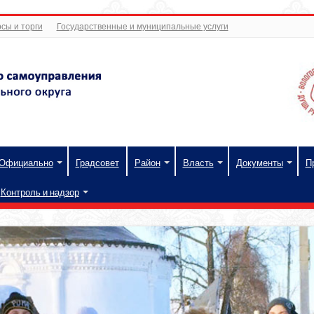
сы и торги
Государственные и муниципальные услуги
Официально
Градсовет
Район
Власть
Документы
П
Контроль и надзор