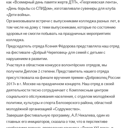
как «Всемирный день памяти жертв ДТП», «Георгиевская лента»,
«День борьбы со СПИДом», изготавливали сувениры для клуба
«Дети войны».
Организовывали встречи с выпускниками колледжа разных лет, в
том числе на дому с теми выпускниками, которые по состоянию
здоровья не смогли побывать на праздничных мероприятиях
колледжа.
Председатель отряда Ксения Фёдорова представляла наш отряд
на фестивале «Добрый Череповец» для семей с детьми с
нарушением в развитии.
Участвуя в областном конкурсе волонтёрских отрядов, мы
получили Диплом 2 степени. Представитель нашего отряда
присутствовала на финале вручения премии «Доброволец России
2017» в г. Москве на праздничном концерте. Наш отряд в своей
деятельности тесно сотрудничает с Комплексным центром
социального обслуживания населения, с отделом молодёжной
политики, культуры и спорта Белозерского района, областной
молодёжной организацией «Содружество».
Завершая фестивальную программу, А.Л.Чекалева, один из
главных его инициаторов, сказала о том, что в перспективе
необходимо вернуть проведение конкурса «Лидер XXI века», и