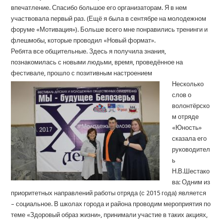
впечатление. Спасибо большое его организаторам. Я в нем
участвовала первый раз. (Ещё я была в сентябре на молодежном
форуме «Мотивация»). Больше всего мне понравились тренинги и
флешмобы, которые проводил «Новый формат».
Ребята все общительные. Здесь я получила знания,
познакомилась с новыми людьми, время, проведённое на
фестивале, прошло с позитивным настроением
Несколько
слов о
волонтёрско
м отряде
«Юность»
сказала его
руководител
ь
Н.В.Шестако
ва: Одним из
приоритетных направлений работы отряда (с 2015 года) является
– социальное. В школах города и района проводим мероприятия по
теме «Здоровый образ жизни», принимали участие в таких акциях,