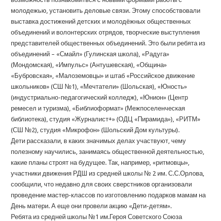
молодежью, установить деловые связи. Этому способствовали
выставка достижений детских и молодёжных общественных
объединений и волонтерских отрядов, творческие выступления
представителей общественных объединений. Это были ребята из
объединений – «Смайл» (Гулинская школа), «Радуга»
(Мондомская), «Импульс» (Антушевская), «Община»
«Бубровская», «Малоземовцы» и штаб «Российское движение
школьников» (СШ №1), «Мечтатели» (Шольская), «Юность»
(индустриально-педагогический колледж), «Юнион» (Центр
ремесел и туризма), «Библиоформат» (Межпоселенческая
библиотека), студия «Журналист+» (ОДЦ «Пирамида»), «РИТМ»
(СШ №2), студия «Микрофон» (Шольский Дом культуры).
Дети рассказали, в каких значимых делах участвуют, чему
полезному научились, занимаясь общественной деятельностью,
какие планы строят на будущее. Так, например, «ритмовцы»,
участники движения РДШ из средней школы № 2 им. С.С.Орлова,
сообщили, что недавно для своих сверстников организовали
проведение мастер-классов по изготовлению подарков мамам на
День матери. А еще они провели акцию «Дети-детям».
Ребята из средней школы №1 им.Героя Советского Союза