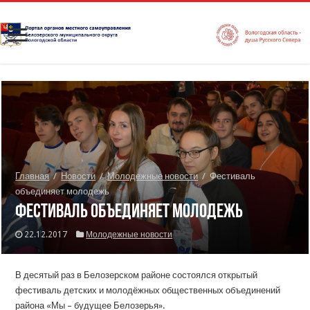
Главная
/
Новости
/
Молодежные новости
/
Фестиваль
объединяет молодежь
Фестиваль объединяет молодежь
22.12.2017
Молодежные новости
В десятый раз в Белозерском районе состоялся открытый
фестиваль детских и молодёжных общественных объединений
района «Мы – будущее Белозерья».