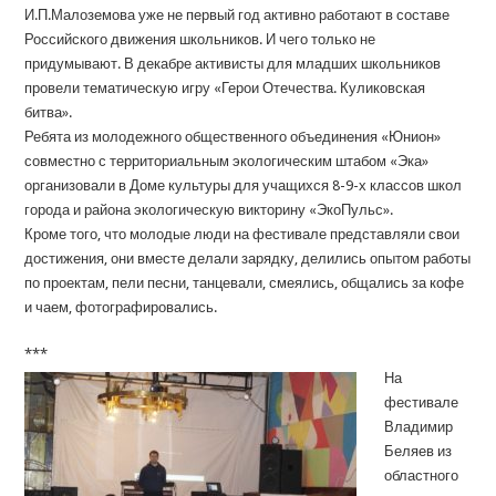
И.П.Малоземова уже не первый год активно работают в составе
Российского движения школьников. И чего только не
придумывают. В декабре активисты для младших школьников
провели тематическую игру «Герои Отечества. Куликовская
битва».
Ребята из молодежного общественного объединения «Юнион»
совместно с территориальным экологическим штабом «Эка»
организовали в Доме культуры для учащихся 8-9-х классов школ
города и района экологическую викторину «ЭкоПульс».
Кроме того, что молодые люди на фестивале представляли свои
достижения, они вместе делали зарядку, делились опытом работы
по проектам, пели песни, танцевали, смеялись, общались за кофе
и чаем, фотографировались.
***
На
фестивале
Владимир
Беляев из
областного