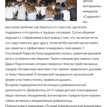
центра
молодежных
инициатив
«Содружест
во»
рассказал ребятам, как бороться со стрессом, где искать
поддержку и что делать в трудных ситуациях. Сутью общения
ведущего с собравшимися был вывод о том, что, несмотря ни на
что, надо помогать друг другу. Алексей Мусинский научил ребят,
как грамотно и эффективно планировать своё время. С
Голубковой Ларисой Александровной учились правилам красивой
речи и особенностям общения. Также спикером фестиваля стала
Дарья Подсосенная, которая говорила о благоустройстве малых
городов. Интересным занятием стал тренинг правильного дыхания
от Анны Чекалевой. В интересной танцевально-музыкальной
форме участники учились правильно дышать.
Во время подведения итогов конкурса добровольческой
деятельности «Доброволец-2017» среди детских и молодежных
общественных объединений, волонтерских отрядов были названы
самые активные и инициативные добровольцы.
Победителем в номинации «Лучшая добровольческая инициатива»