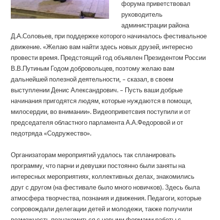
форума приветствовал
руководитель
администрации района
Д.А.Соловьев, при поддержке которого начиналось фестивальное
движение. «Желаю вам найти здесь новых друзей, интересно
провести время. Предстоящий год объявлен Президентом России
В.В.Путиным Годом добровольцев, поэтому желаю вам
дальнейшей полезной деятельности, – сказал, в своем
выступлении Денис Александрович. – Пусть ваши добрые
начинания пригодятся людям, которые нуждаются в помощи,
милосердии, во внимании». Видеоприветсвия поступили и от
председателя областного парламента А.А.Федоровой и от
педотряда «Содружество».
Организаторам мероприятий удалось так спланировать
программу, что парни и девушки постоянно были заняты на
интересных мероприятиях, коллективных делах, знакомились
друг с другом (на фестивале было много новичков). Здесь была
атмосфера творчества, познания и движения. Педагоги, которые
сопровождали делегации детей и молодежи, также получили
возможность познакомиться с новыми формами работы с