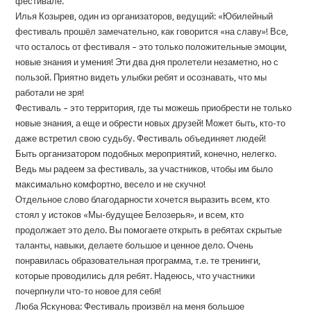
фестивале.
Илья Козырев, один из организаторов, ведущий: «Юбилейный
фестиваль прошёл замечательно, как говорится «на славу»! Все,
что осталось от фестиваля – это только положительные эмоции,
новые знания и умения! Эти два дня пролетели незаметно, но с
пользой. Приятно видеть улыбки ребят и осознавать, что мы
работали не зря!
Фестиваль – это территория, где ты можешь приобрести не только
новые знания, а еще и обрести новых друзей! Может быть, кто-то
даже встретил свою судьбу. Фестиваль объединяет людей!
Быть организатором подобных мероприятий, конечно, нелегко.
Ведь мы радеем за фестиваль, за участников, чтобы им было
максимально комфортно, весело и не скучно!
Отдельное слово благодарности хочется выразить всем, кто
стоял у истоков «Мы-будущее Белозерья», и всем, кто
продолжает это дело. Вы помогаете открыть в ребятах скрытые
таланты, навыки, делаете большое и ценное дело. Очень
понравилась образовательная программа, т.е. те тренинги,
которые проводились для ребят. Надеюсь, что участники
почерпнули что-то новое для себя!
Люба Яскунова: Фестиваль произвёл на меня большое