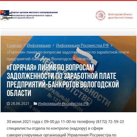
Главная
/
Информация
/
Информация Росреестра РФ
/
«Горячая» линия по вопросам задолженности по заработной плате
предприятий-банкротов Вологодской области
«Горячая» линия по вопросам
задолженности по заработной плате
предприятий-банкротов Вологодской
области
28.06.2021
Информация Росреестра РФ
30 июня 2021 года с 09-00 до 11-00 по телефону (8172) 72-59-23
специалисты отдела по контролю (надзору) в сфере
саморегулируемых организаций Управления Росреестра по