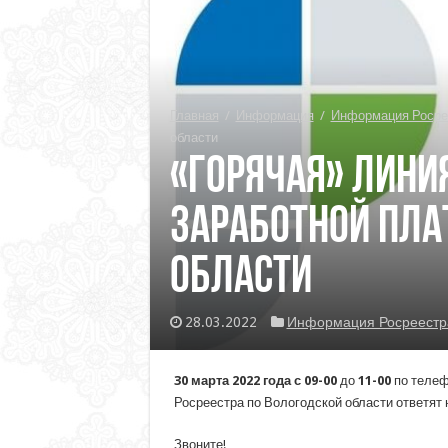
Главная
/
Информация
/
Информация Росре
области
«Горячая» лини
заработной пла
области
28.03.2022
Информация Росреестр
30 марта 2022 года с 09-00
до
11-00
по теле
Росреестра по Вологодской области ответят 
Звоните!