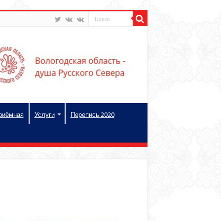
риёмная
Услуги
Перепись 2020