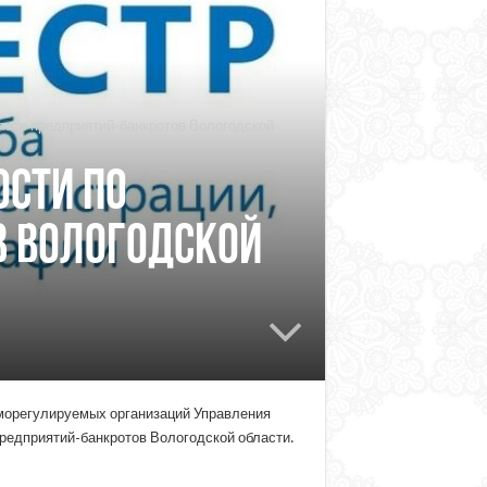
плате предприятий-банкротов Вологодской
ости по
в Вологодской
аморегулируемых организаций Управления
предприятий-банкротов Вологодской области.