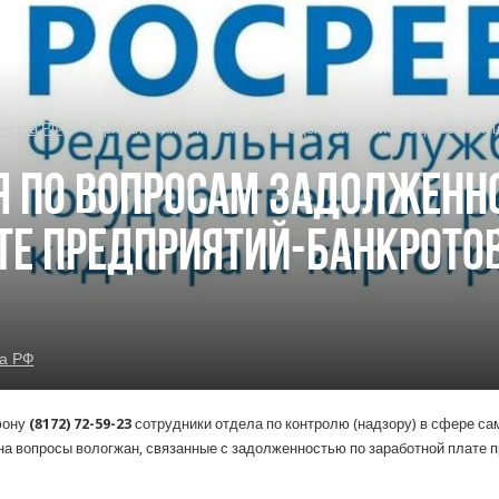
естра РФ
/
«Горячая» линия по вопросам задолженности по заработной 
я по вопросам задолженн
те предприятий-банкрото
а РФ
фону
(8172) 72-59-23
сотрудники отдела по контролю (надзору) в сфере с
на вопросы вологжан, связанные с задолженностью по заработной плате 