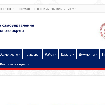
сы и торги
Государственные и муниципальные услуги
Официально
Градсовет
Район
Власть
Документы
П
Контроль и надзор