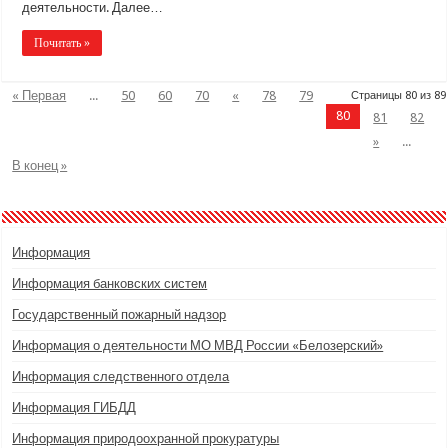
деятельности. Далее…
Почитать »
« Первая
...
50
60
70
«
78
79
Страницы 80 из 89
80
81
82
»
...
В конец »
Информация
Информация банковских систем
Государственный пожарный надзор
Информация о деятельности МО МВД России «Белозерский»
Информация следственного отдела
Информация ГИБДД
Информация природоохранной прокуратуры