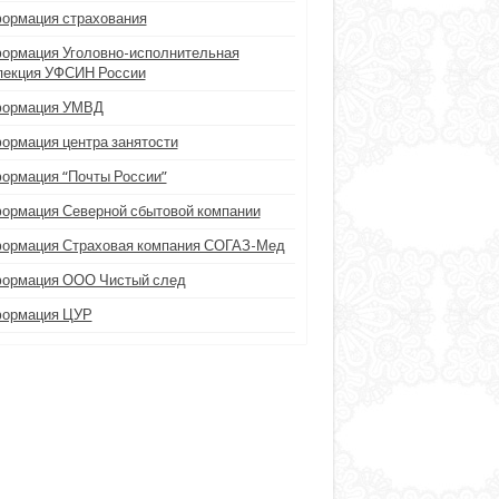
ормация страхования
ормация Уголовно-исполнительная
пекция УФСИН России
ормация УМВД
ормация центра занятости
ормация “Почты России”
ормация Северной сбытовой компании
ормация Страховая компания СОГАЗ-Мед
ормация ООО Чистый след
ормация ЦУР