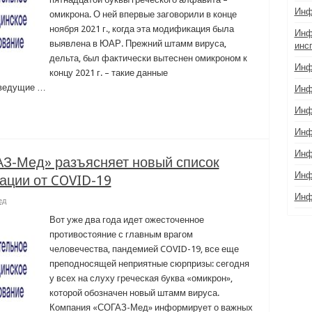
Инф
омикрона. О ней впервые заговорили в конце
ноября 2021 г., когда эта модификация была
Инф
выявлена в ЮАР. Прежний штамм вируса,
инс
дельта, был фактически вытеснен омикроном к
Инф
концу 2021 г. – такие данные
 ведущие …
Инф
Инф
Инф
Инф
З-Мед» разъясняет новый список
Инф
ации от COVID-19
Инф
ед
Вот уже два года идет ожесточенное
противостояние с главным врагом
человечества, пандемией COVID-19, все еще
преподносящей неприятные сюрпризы: сегодня
у всех на слуху греческая буква «омикрон»,
которой обозначен новый штамм вируса.
Компания «СОГАЗ-Мед» информирует о важных