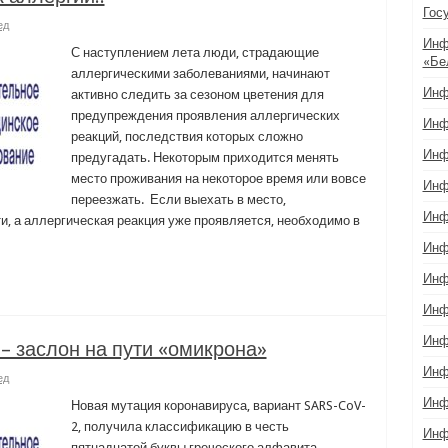
Гос
ед
Инф
С наступлением лета люди, страдающие
«Бе
аллергическими заболеваниями, начинают
Инф
активно следить за сезоном цветения для
предупреждения проявления аллергических
Инф
реакций, последствия которых сложно
Инф
предугадать. Некоторым приходится менять
место проживания на некоторое время или вовсе
Инф
переезжать. Если выехать в место,
Инф
и, а аллергическая реакция уже проявляется, необходимо в
Инф
Инф
Инф
Инф
– заслон на пути «омикрона»
Инф
ед
Инф
Новая мутация коронавируса, вариант SARS-CoV-
2, получила классификацию в честь
Инф
пятнадцатой буквы греческого алфавита –