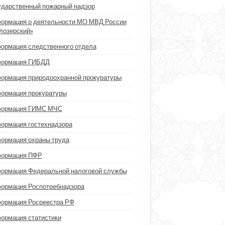
ударственный пожарный надзор
ормация о деятельности МО МВД России
лозерский»
ормация следственного отдела
ормация ГИБДД
ормация природоохранной прокуратуры
ормация прокуратуры
ормация ГИМС МЧС
ормация гостехнадзора
ормация охраны труда
ормация ПФР
ормация Федеральной налоговой службы
ормация Роспотребнадзора
ормация Росреестра РФ
ормация статистики