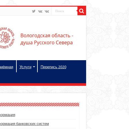
риёмная
Услуги
Перепись 2020
ормация
ормация банковских систем