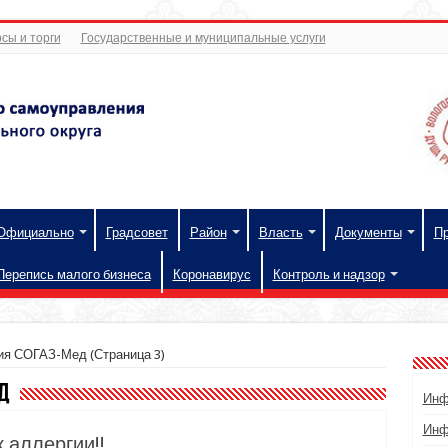
сы и торги
Государственные и муниципальные услуги
Официально
Градсовет
Район
Власть
Документы
П
Перепись малого бизнеса
Коронавирус
Контроль и надзор
ния СОГАЗ-Мед
(Страница 3)
д
Инф
Инф
 аллергии!!