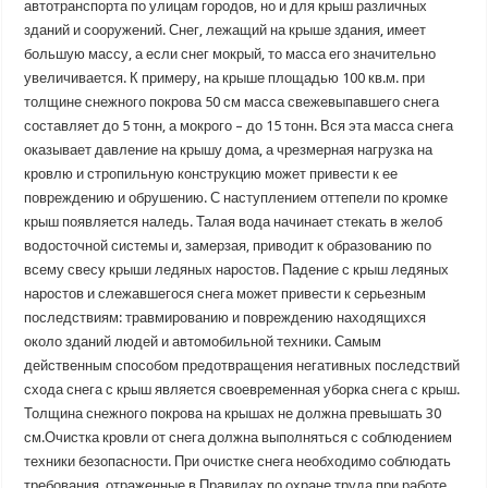
автотранспорта по улицам городов, но и для крыш различных
зданий и сооружений. Снег, лежащий на крыше здания, имеет
большую массу, а если снег мокрый, то масса его значительно
увеличивается. К примеру, на крыше площадью 100 кв.м. при
толщине снежного покрова 50 см масса свежевыпавшего снега
составляет до 5 тонн, а мокрого – до 15 тонн. Вся эта масса снега
оказывает давление на крышу дома, а чрезмерная нагрузка на
кровлю и стропильную конструкцию может привести к ее
повреждению и обрушению. С наступлением оттепели по кромке
крыш появляется наледь. Талая вода начинает стекать в желоб
водосточной системы и, замерзая, приводит к образованию по
всему свесу крыши ледяных наростов. Падение с крыш ледяных
наростов и слежавшегося снега может привести к серьезным
последствиям: травмированию и повреждению находящихся
около зданий людей и автомобильной техники. Самым
действенным способом предотвращения негативных последствий
схода снега с крыш является своевременная уборка снега с крыш.
Толщина снежного покрова на крышах не должна превышать 30
см.Очистка кровли от снега должна выполняться с соблюдением
техники безопасности. При очистке снега необходимо соблюдать
требования, отраженные в Правилах по охране труда при работе