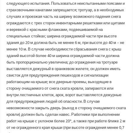
следующего испытания. Пользоваться неиспытанными поясами и
страховочными канатами запрещается; тротуар, а в необходимых
случаях и проезжая часть на ширину возможного падения снега
ограждаются с трех сторон инвентарными решетками или щитами
и веревкой с красными флажками, подвешиваемой на
специальных стойках; ширина ограждаемой части при высоте
здания до 20 м должна быть не менее 6 м, при высоте до 40 м – не
менее 10 м. В случае необходимости сбрасывания снега с крыш
зданий высотой более 40 м ширина ограждаемой части должна
быть пропорционально увеличена; до ограждения на тротуаре
выставляется дежурный в оранжевом жилете, он должен иметь
свисток для предупреждения пешеходов и сигнализации
работающим на крыше; все дверные проемы, выходящие в
сторону очищаемого от снега ската кровли, запираются или
внутри лестничных клеток, арок, ворот выставляются дежурные
для предупреждения людей об опасности. В случае
невозможности закрыть дверь (выход в сторону очищаемого ската
кровли) должен быть сделан навес. Работники при выполнении
работ на крыше с уклоном более 20°, а также при работе ближе 2 м
от не огражденного края крыши (при высоте ограждения менее 0,7