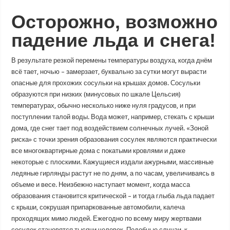
Осторожно, возможно
падение льда и снега!
В результате резкой перемены температуры воздуха, когда днём
всё тает, ночью – замерзает, буквально за сутки могут вырасти
опасные для прохожих сосульки на крышах домов. Сосульки
образуются при низких (минусовых по шкале Цельсия)
температурах, обычно несколько ниже нуля градусов, и при
поступлении талой воды. Вода может, например, стекать с крыши
дома, где снег тает под воздействием солнечных лучей. «Зоной
риска» с точки зрения образования сосулек являются практически
все многоквартирные дома с покатыми кровлями и даже
некоторые с плоскими. Кажущиеся издали ажурными, массивные
ледяные гирлянды растут не по дням, а по часам, увеличиваясь в
объеме и весе. Неизбежно наступает момент, когда масса
образования становится критической – и тогда глыба льда падает
с крыши, сокрушая припаркованные автомобили, калеча
проходящих мимо людей. Ежегодно по всему миру жертвами
сосулек становятся тысячи человек. Подобные случаи, к