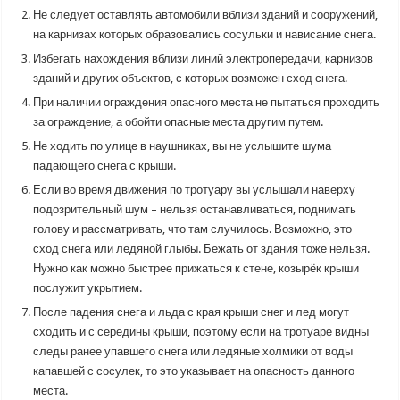
Не следует оставлять автомобили вблизи зданий и сооружений,
на карнизах которых образовались сосульки и нависание снега.
Избегать нахождения вблизи линий электропередачи, карнизов
зданий и других объектов, с которых возможен сход снега.
При наличии ограждения опасного места не пытаться проходить
за ограждение, а обойти опасные места другим путем.
Не ходить по улице в наушниках, вы не услышите шума
падающего снега с крыши.
Если во время движения по тротуару вы услышали наверху
подозрительный шум – нельзя останавливаться, поднимать
голову и рассматривать, что там случилось. Возможно, это
сход снега или ледяной глыбы. Бежать от здания тоже нельзя.
Нужно как можно быстрее прижаться к стене, козырёк крыши
послужит укрытием.
После падения снега и льда с края крыши снег и лед могут
сходить и с середины крыши, поэтому если на тротуаре видны
следы ранее упавшего снега или ледяные холмики от воды
капавшей с сосулек, то это указывает на опасность данного
места.