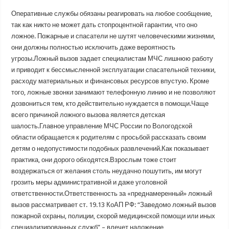
Оперативные службы обязаны реагировать на любое сообщение,
так как никто не может дать стопроцентной гарантии, что оно
ложное. Пожарные и спасатели не шутят человеческими жизнями,
они должны полностью исключить даже вероятность
угрозы.Ложный вызов задает специалистам МЧС лишнюю работу
и приводит к бессмысленной эксплуатации спасательной техники,
расходу материальных и финансовых ресурсов впустую. Кроме
того, ложные звонки занимают телефонную линию и не позволяют
дозвониться тем, кто действительно нуждается в помощи.Чаще
всего причиной ложного вызова является детская
шалость.Главное управление МЧС России по Вологодской
области обращается к родителям с просьбой рассказать своим
детям о недопустимости подобных развлечений.Как показывает
практика, они дорого обходятся.Взрослым тоже стоит
воздержаться от желания столь неудачно пошутить, им могут
грозить меры административной и даже уголовной
ответственности.Ответственность за «преднамеренный» ложный
вызов рассматривает ст. 19.13 КоАП РФ: “Заведомо ложный вызов
пожарной охраны, полиции, скорой медицинской помощи или иных
специализированных служб” – влечет наложение