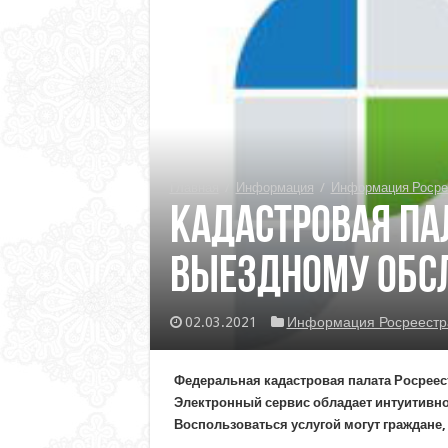
Главная
/
Информация
/
Информация Росре
Кадастровая па
выездному об
02.03.2021
Информация Росреестр
Федеральная кадастровая палата Росреес
Электронный сервис обладает интуитивн
Воспользоваться услугой могут граждане