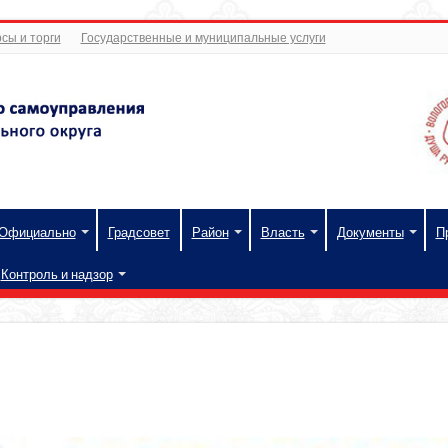
сы и торги
Государственные и муниципальные услуги
Официально
Градсовет
Район
Власть
Документы
П
Контроль и надзор