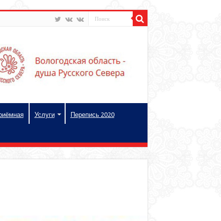
риёмная
Услуги
Перепись 2020