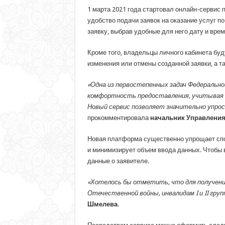
1 марта 2021 года стартовал онлайн-сервис
удобство подачи заявок на оказание услуг 
заявку, выбрав удобные для него дату и вре
Кроме того, владельцы личного кабинета бу
изменения или отмены созданной заявки, а т
«Одна из первостепенных задач Федеральной
комфортность предоставления, учитывая вс
Новый сервис позволяет значительно упрос
прокомментировала
начальник Управлени
Новая платформа существенно упрощает спо
и минимизирует объем ввода данных. Чтобы 
данные о заявителе.
«Хотелось бы отметить, что для получени
Отечественной войны, инвалидам I и II гр
Шмелева
.