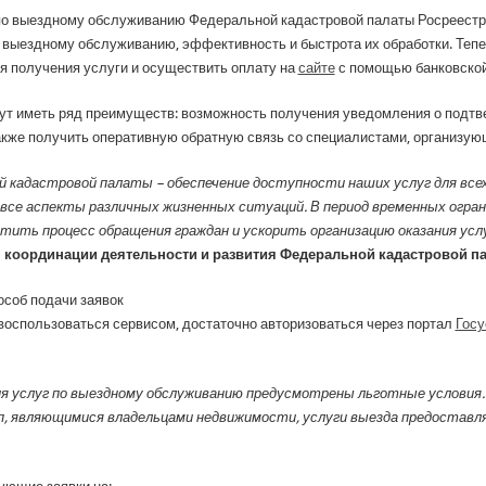
 по выездному обслуживанию Федеральной кадастровой палаты Росреестр
по выездному обслуживанию, эффективность и быстрота их обработки. Теп
мя получения услуги и осуществить оплату на
сайте
с помощью банковской
дут иметь ряд преимуществ: возможность получения уведомления о подтве
акже получить оперативную обратную связь со специалистами, организую
 кадастровой палаты – обеспечение доступности наших услуг для всех
е аспекты различных жизненных ситуаций. В период временных огранич
тить процесс обращения граждан и ускорить организацию оказания усл
я
координации деятельности и развития Федеральной кадастровой п
соб подачи заявок
воспользоваться сервисом, достаточно авторизоваться через портал
Госу
я услуг по выездному обслуживанию предусмотрены льготные условия.
упп, являющимися владельцами недвижимости, услуги выезда предостав