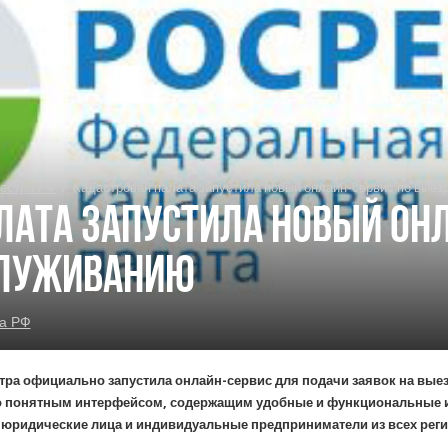
естра РФ
/
Кадастровая палата запустила новый онлайн-сервис по вые
лата запустила новый онл
служиванию
а РФ
тра официально запустила онлайн-сервис для подачи заявок на выез
о понятным интерфейсом, содержащим удобные и функциональные и
, юридические лица и индивидуальные предприниматели из всех рег