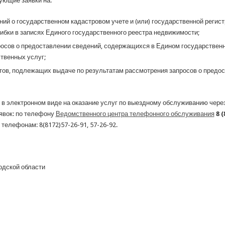
ющие заявки на:
ий о государственном кадастровом учете и (или) государственной регист
ибки в записях Единого государственного реестра недвижимости;
росов о предоставлении сведений, содержащихся в Едином государствен
твенных услуг;
тов, подлежащих выдаче по результатам рассмотрения запросов о предо
 в электронном виде на оказание услуг по выездному обслуживанию чере
явок: по телефону
Ведомственного центра телефонного обслуживания
8 (
по телефонам: 8(8172)57-26-91, 57-26-92.
одской области