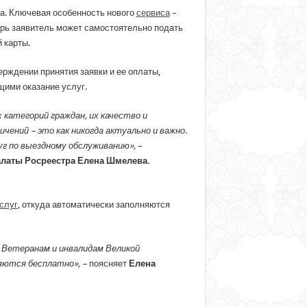
а. Ключевая особенность нового
сервиса
–
ерь заявитель может самостоятельно подать
 карты.
рждении принятия заявки и ее оплаты,
щими оказание услуг.
 категорий граждан, их качество и
ений – это как никогда актуально и важно.
уг по выездному обслуживанию»,
–
алаты Росреестра Елена Шмелева.
слуг
, откуда автоматически заполняются
 Ветеранам и инвалидам Великой
ляются бесплатно», –
поясняет
Елена