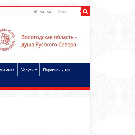
риёмная
Услуги
Перепись 2020