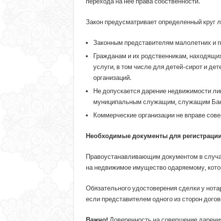
перехода на нее права собственности.
Закон предусматривает определенный круг л
Законным представителям малолетних и 
Гражданам и их родственникам, находящих
услуги, в том числе для детей-сирот и де
организаций.
Не допускается дарение недвижимости л
муниципальным служащим, служащим Банка
Коммерческие организации не вправе сове
Необходимые документы для регистрации
Правоустанавливающим документом в случае
на недвижимое имущество одаряемому, котор
Обязательного удостоверения сделки у нотар
если представителем одного из сторон догов
Важно!
Доверенность на совершение дарения