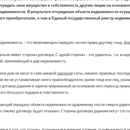
тчуждать свое имущество в собственность другим лицам на основан
недвижимости.
В результате отчуждения объекта недвижимости осуще
его приобретателю, о чем в Единый государственный реестр недвиж
движимость – это безвозмездно передать на нее права другому лицу. Да
льно имеет стороны договора. С одной стороны – это даритель, т.е. вла
мый, принимающий в дар недвижимость.
или дом не несет в себе никакой
законной
силы, никаких правовых последс
ак же не устанавливает иного правообладателя, кроме лица или лиц, ука
договор дарения и зарегистрированный на основании него переход права 
ого большого подарка в собственность.
вающий передачу объекта недвижимости одаряемому после смерти дарител
 такому договору будет отказано. Стороны договора дарения могут состоя
ится о том, что доходы, полученные в порядке дарения, освобождаются о