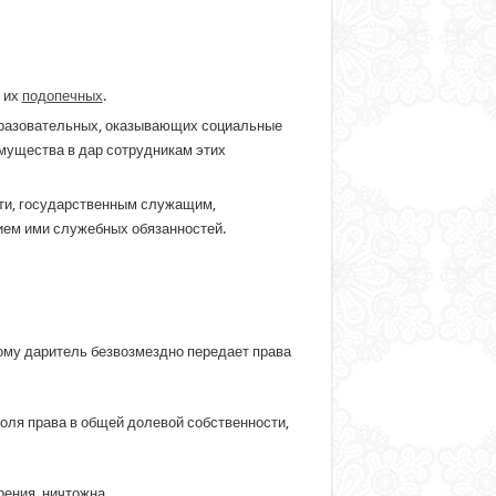
 их
подопечных
.
образовательных, оказывающих социальные
имущества в дар сотрудникам этих
ти, государственным служащим,
ием ими служебных обязанностей.
ому даритель безвозмездно передает права
доля права в общей долевой собственности,
рения, ничтожна.