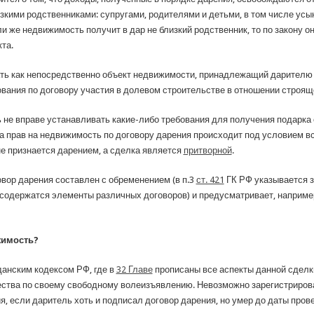
кими родственниками: супругами, родителями и детьми, в том числе ус
ли же недвижимость получит в дар не близкий родственник, то по закону 
та.
ь как непосредственно объект недвижимости, принадлежащий дарителю н
ования по договору участия в долевом строительстве в отношении строящ
 не вправе устанавливать какие-либо требования для получения подарка 
ча прав на недвижимость по договору дарения происходит под условием в
не признается дарением, а сделка является
притворной
.
вор дарения составлен с обременением (в п.3
ст. 421
ГК РФ указывается з
м содержатся элементы различных договоров) и предусматривает, наприме
жимость?
анским кодексом РФ, где в
32 Главе
прописаны все аспекты данной сделк
ства по своему свободному волеизъявлению. Невозможно зарегистрирова
, если даритель хоть и подписал договор дарения, но умер до даты пров