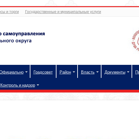
сы и торги
Государственные и муниципальные услуги
Официально
Градсовет
Район
Власть
Документы
П
Контроль и надзор