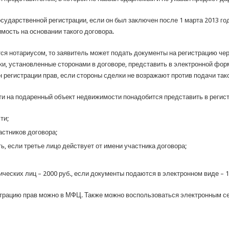
сударственной регистрации, если он был заключен после 1 марта 2013 го
мость на основании такого договора.
ся нотариусом, то заявитель может подать документы на регистрацию чер
оки, установленные сторонами в договоре, представить в электронной фор
н регистрации прав, если стороны сделки не возражают против подачи так
ти на подаренный объект недвижимости понадобится представить в реги
ти;
стников договора;
, если третье лицо действует от имени участника договора;
ческих лиц – 2000 руб., если документы подаются в электронном виде – 1
страцию прав можно в МФЦ. Также можно воспользоваться электронным с