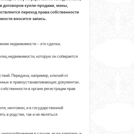
ии договоров купли-продажи, мены,
ствляется переход права собственности
имости вносится запись.
рение недвижимости – это сделка.
делец недвижимости, которую он собирается
твий. Передача, например, ключей от
занных в правоустанавливающих документах.
собственности в органе регистрации прав
я, ничтожен, и в государственной
ть в родстве, так и не являться
т налогообложения в случае, если даритель и