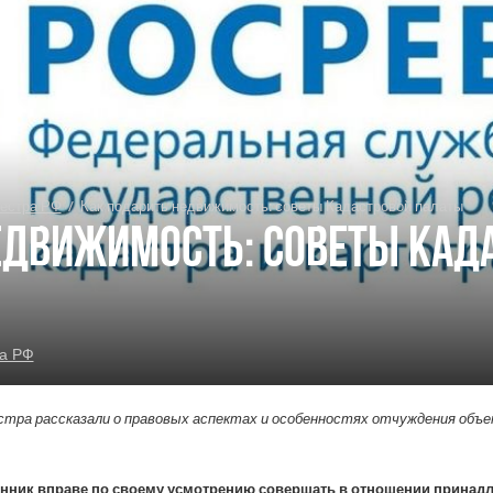
естра РФ
/
Как подарить недвижимость: советы Кадастровой палаты
едвижимость: советы Кад
а РФ
тра рассказали о правовых аспектах и особенностях отчуждения объе
нник вправе по своему усмотрению совершать в отношении принад