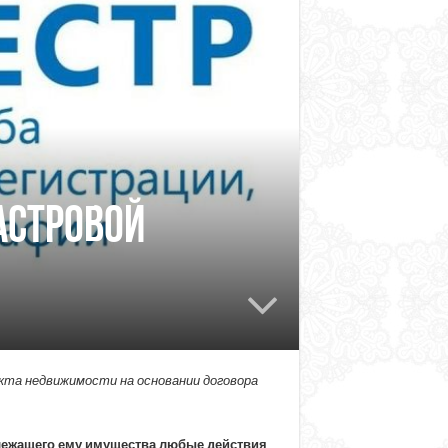
астровой
кта недвижимости на основании договора
лежащего ему имущества любые действия,