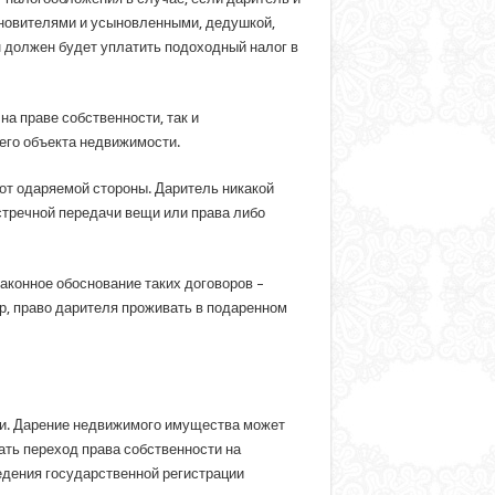
ыновителями и усыновленными, дедушкой,
он должен будет уплатить подоходный налог в
а праве собственности, так и
его объекта недвижимости.
от одаряемой стороны. Даритель никакой
стречной передачи вещи или права либо
аконное обоснование таких договоров –
р, право дарителя проживать в подаренном
и. Дарение недвижимого имущества может
ть переход права собственности на
едения государственной регистрации