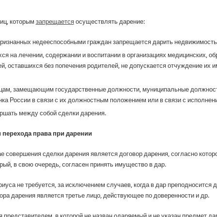
иц, которым
запрещается
осуществлять дарение:
признанных недееспособными граждан запрещается дарить недвижимость
ся на лечении, содержании и воспитании в организациях медицинских, 
тей, оставшихся без попечения родителей, не допускается отчуждение их 
ицам, замещающим государственные должности, муниципальные должнос
 России в связи с их должностным положением или в связи с исполнен
ршать между собой сделки дарения.
 перехода права при дарении
 совершения сделки дарения является договор дарения, согласно котор
ый, в свою очередь, согласен принять имущество в дар.
иуса не требуется, за исключением случаев, когда в дар преподносится 
ора дарения является третье лицо, действующее по доверенности и др.
 представителем, в которой не назван одаряемый и не указан предмет да