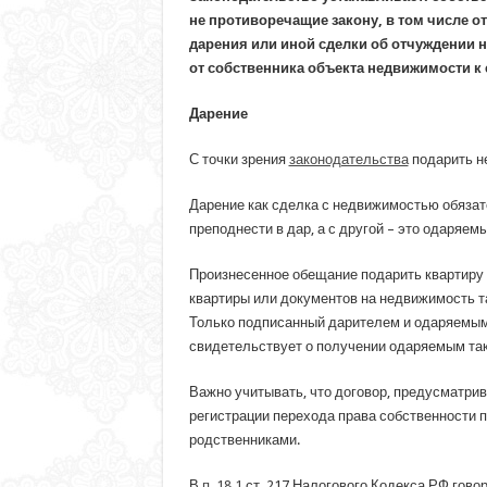
не противоречащие закону, в том числе о
дарения или иной сделки об отчуждении 
от собственника объекта недвижимости к 
Дарение
С точки зрения
законодательства
подарить не
Дарение как сделка с недвижимостью обязате
преподнести в дар, а с другой – это одаряе
Произнесенное обещание подарить квартиру 
квартиры или документов на недвижимость т
Только подписанный дарителем и одаряемым 
свидетельствует о получении одаряемым так
Важно учитывать, что договор, предусматри
регистрации перехода права собственности по
родственниками.
В
п. 18.1
ст. 217 Налогового Кодекса РФ говор