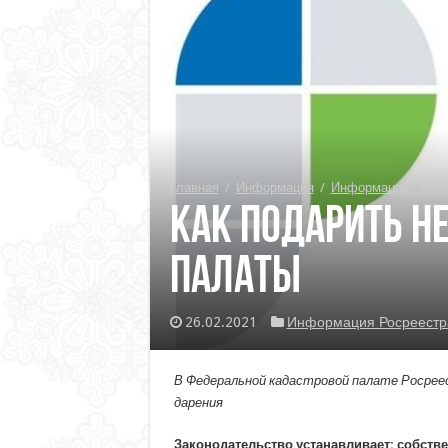
Главная
/
Информация
/
Информация Росре
Как подарить н
палаты
26.02.2021
Информация Росреестр
В Федеральной кадастровой палате Росреес
дарения
Законодательство устанавливает:
собстве