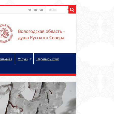
риёмная
Услуги
Перепись 2020