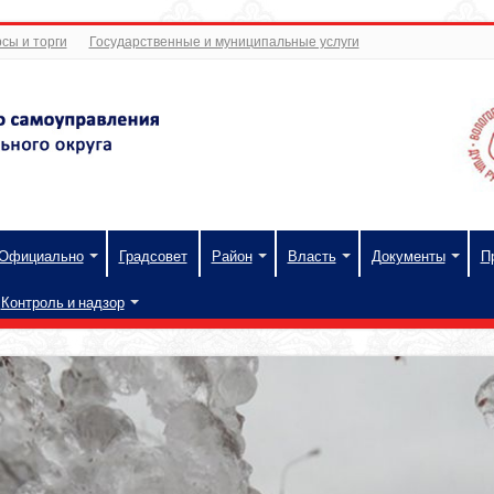
сы и торги
Государственные и муниципальные услуги
Официально
Градсовет
Район
Власть
Документы
П
Контроль и надзор