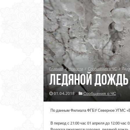
Главная
/
Новости
/
Сообщения о ЧС
/
Ледя
Ледяной дождь 
01.04.2018
Сообщения о ЧС
По данным Филиала ФГБУ Северное УГМС «Во
В период с 21:00 час 01 апреля до 12:00 час
Вологда ожидается гололед, ледяной дождь.