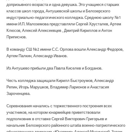
допризывного возраста и одна девушка. Это учащиеся старших
классов школ города, Антушевской школы и Белозерского
индустриально-педагогического колледжа. Среднюю школу №1
имени И.П. Малоземова представляли Сергей Хрусталев, Артем
Клюсов, Алексей Алексеевцев , Дмитрий Кириллов и Антон
Приписнов.
В команду СШ №2 имени С.С. Орлова вошли Александр Федоров,
Артем Палкин, Александр Иванов.
Из Антушево прибыли два Павла Киселев и Богданов.
Честь колледжа защищали Кирилл Быстроумов, Александр
Репин, Игорь Марушков, Владимир Ларионов и Анастасия
Зароченцева.
Соревнования начались с торжественного построения всех
участников, на котором юнармейцев приветствовали
подполковник в отставке Сергей Викторович Григорьев и
начальник Белозерского районного штаба военно-патриотического
общественного движения «Юнармия» Алексей Мусинский. Затем