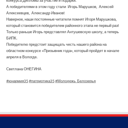
конкурса Дипломы за участие и подарки.
А победителями в этом году стали Игорь Марушков, Алексей
Алексеевцев, Александр Иванов!
Наверное, наши постоянные читатели помнят Игоря Марушкова,
который становится победителем районного этапа не первый раз!
Только раньше Игорь представлял Антушевскую школу, а теперь
БИПК.
Победителю предстоит защищать честь нашего района на
областном конкурсе «Призывник года», который пройдет в начале
апреля в Вологде.
Светлана ОНЕГИНА
#юнармия35
#патриотика35
#Молодежь_Белозерья