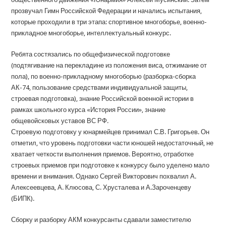
прозвучал Гимн Российской Федерации и начались испытания,
которые проходили в три этапа: спортивное многоборье, военно-
прикладное многоборье, интеллектуальный конкурс.
Ребята состязались по общефизической подготовке
(подтягивание на перекладине из положения виса, отжимание от
пола), по военно-прикладному многоборью (разборка-сборка
АК-74, пользование средствами индивидуальной защиты,
строевая подготовка), знание Российской военной истории в
рамках школьного курса «История России», знание
общевойсковых уставов ВС РФ.
Строевую подготовку у юнармейцев принимал С.В. Григорьев. Он
отметил, что уровень подготовки части юношей недостаточный, не
хватает четкости выполнения приемов. Вероятно, отработке
строевых приемов при подготовке к конкурсу было уделено мало
времени и внимания. Однако Сергей Викторович похвалил А.
Алексеевцева, А. Клюсова, С. Хрусталева и А.Зароченцеву
(БИПК).
Сборку и разборку АКМ конкурсанты сдавали заместителю