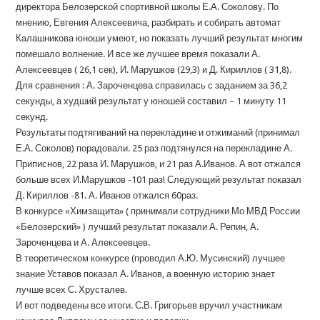
директора Белозерской спортивной школы Е.А. Соколову. По
мнению, Евгения Алексеевича, разбирать и собирать автомат
Калашникова юноши умеют, но показать лучший результат многим
помешало волнение. И все же лучшее время показали А.
Алексеевцев ( 26,1 сек), И. Марушков (29,3) и Д. Кириллов ( 31,8).
Для сравнения : А. Зароченцева справилась с заданием за 36,2
секунды, а худший результат у юношей составил – 1 минуту 11
секунд.
Результаты подтягиваний на перекладине и отжиманий (принимал
Е.А. Соколов) порадовали. 25 раз подтянулся на перекладине А.
Приписнов, 22 раза И. Марушков, и 21 раз А.Иванов. А вот отжался
больше всех И.Марушков -101 раз! Следующий результат показал
Д. Кириллов -81. А. Иванов отжался 60раз.
В конкурсе «Химзащита» ( принимали сотрудники Мо МВД России
«Белозерский» ) лучший результат показали А. Репин, А.
Зароченцева и А. Алексеевцев.
В теоретическом конкурсе (проводил А.Ю. Мусинский) лучшее
знание Уставов показал А. Иванов, а военную историю знает
лучше всех С. Хрусталев.
И вот подведены все итоги. С.В. Григорьев вручил участникам