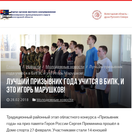
Главная
/
Новости
/
Молодежные новости
/
Лучший призывник
года учится в БИПК, и это Игорь Марушков!
Лучший призывник года учится в БИПК, и
это Игорь Марушков!
28.02.2018
Молодежные новости
Традиционный районный этап областного конкурса «Призывник
года» на приз памяти Героя России Сергея Преминина прошёл в
Доме спорта 27 февраля. Участниками стали 14 юношей