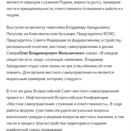
является образцом служения Родине, верности долгу, примером
чести и принципиальности, ответственного отношения к работе и к
людям.
Выступая на митингеу памятника Владимиру Аркадьевичу
Петухову на Комсомольском бульваре, Председатель ВСМС,
Председатель Совета Федерации по федеративному устройству,
региональной политике, местному самоуправлению и делам
Севера
Олег Владимирович Мельниченко
сказал: «В каждом
обществе есть люди, служащие «маяками». Владимир
Аркадьевич отдал свою жизнь не зря, и мы обязаны об этом
помнить. Для органов местного самоуправления он является
моральным примером, которому следуют».
В этот же день Всероссийский Совет местного самоуправления
провел в г. НефтеюганскеV Всероссийскую Конференцию
«Местное самоуправление: служение и ответственность». В ходе
работы форума участники обсудили актуальные вопросы
вовлечения граждан в решение вопросов местного значения, в том
числе в процесс благоустройства территории и создание
комфортной среды проживания.