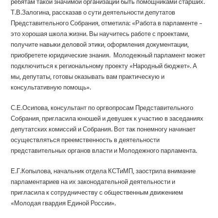
ребятам такой значимой организации быть помощниками старших.
Т.В.Залогина, рассказав о сути деятельности депутатов
Представительного Собрания, отметила: «Работа в парламенте –
это хорошая школа жизни. Вы научитесь работе с проектами,
получите навыки деловой этики, оформления документации,
приобретете юридические знания. Молодежный парламент может
подключиться к региональному проекту «Народный бюджет». А
мы, депутаты, готовы оказывать вам практическую и
консультативную помощь».
С.Е.Осипова, консультант по оргвопросам Представительного
Собрания, пригласила юношей и девушек к участию в заседаниях
депутатских комиссий и Собрания. Вот так понемногу начинает
осуществляться преемственность в деятельности
представительных органов власти и Молодежного парламента.
Е.Г.Копылова, начальник отдела КСТиМП, заострила внимание
парламентариев на их законодательной деятельности и
пригласила к сотрудничеству с общественным движением
«Молодая гвардия Единой России».