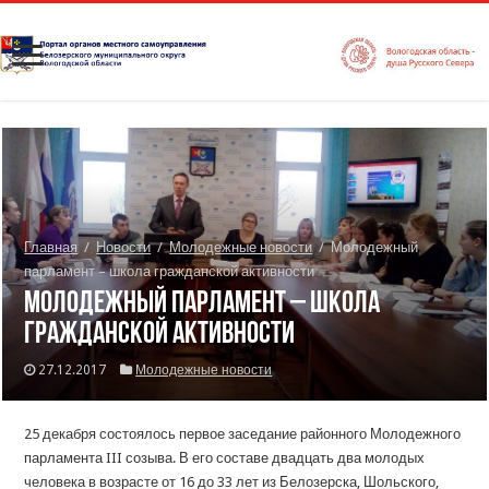
Главная
/
Новости
/
Молодежные новости
/
Молодежный
парламент – школа гражданской активности
Молодежный парламент – школа
гражданской активности
27.12.2017
Молодежные новости
25 декабря состоялось первое заседание районного Молодежного
парламента III созыва. В его составе двадцать два молодых
человека в возрасте от 16 до 33 лет из Белозерска, Шольского,