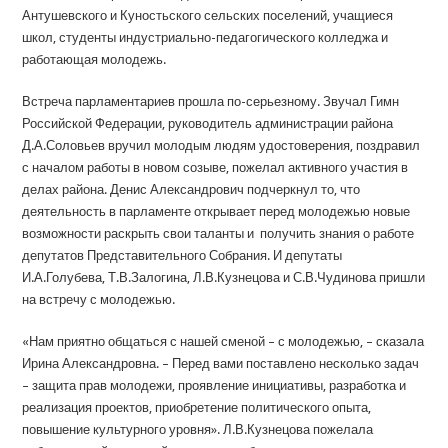
Антушевского и Куностьского сельских поселений, учащиеся
школ, студенты индустриально-педагогического колледжа и
работающая молодежь.
Встреча парламентариев прошла по-серьезному. Звучал Гимн
Российской Федерации, руководитель администрации района
Д.А.Соловьев вручил молодым людям удостоверения, поздравил
с началом работы в новом созыве, пожелал активного участия в
делах района. Денис Александрович подчеркнул то, что
деятельность в парламенте открывает перед молодежью новые
возможности раскрыть свои таланты и получить знания о работе
депутатов Представительного Собрания. И депутаты
И.А.Голубева, Т.В.Залогина, Л.В.Кузнецова и С.В.Чудинова пришли
на встречу с молодежью.
«Нам приятно общаться с нашей сменой – с молодежью, – сказала
Ирина Александровна. – Перед вами поставлено несколько задач
– защита прав молодежи, проявление инициативы, разработка и
реализация проектов, приобретение политического опыта,
повышение культурного уровня». Л.В.Кузнецова пожелала