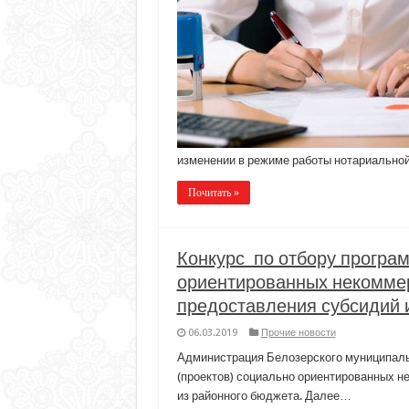
изменении в режиме работы нотариально
Почитать »
Конкурс по отбору програм
ориентированных некоммер
предоставления субсидий 
06.03.2019
Прочие новости
Администрация Белозерского муниципаль
(проектов) социально ориентированных н
из районного бюджета. Далее…