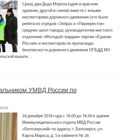
Сразу два Деда Мороза (один в красном
одеянии, другой в синем) вместе с юными
инспекторами дорожного движения (это были
ребята из отрядов «Зебра» и «Перекресток»
средних школ города), руководителем местного
отделения «Молодой гвардии» партии «Единая
Россия» и инспектором по пропаганде
безопасности дорожного движения ОГБДД МО
ольской вышли …
чальником УМВД России по
вости
26 декабря 2018 года с 18.00 до 18.30 в здании
Межмуниципального отдела МВД России
«Белозерский» по адресу: г. Белозерск, ул.
Карла Маркса, д. 5 в кабинете № 26