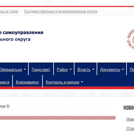
сы и торги
Государственные и муниципальные услуги
Официально
Градсовет
Район
Власть
Документы
П
знеса
Коронавирус
Контроль и надзор
ца 3)
Ново
Нов
О р