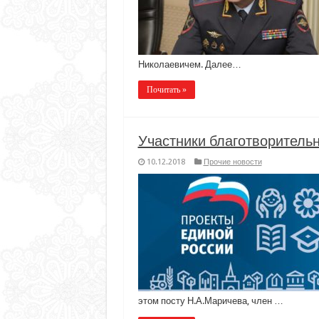
Николаевичем. Далее…
Почитать »
Участники благотворитель
10.12.2018
Прочие новости
этом посту Н.А.Маричева, член …