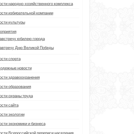
ости народно-хозяйственного комплекса
ости избирательной компании
ости культуры
оприятия
австречу юбилею города
автречу Дню Великой Победы
ости спорта
одежные новости
ости здравоохранения
ости образования
ости охраны труда
ости сайта
ости экологии
ости экономики и бизнеса
ости Всероссийской переписи населения