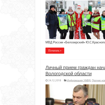
МВД России «Белозерский» Ю.С.Красноп
Почитать »
Личный прием граждан на
Вологодской области
24.12.2018
Информация УМВД
,
Прочие но