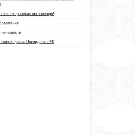
0
ости ветеранских организаций
дравления
чие новости
олнение указа Президента РФ