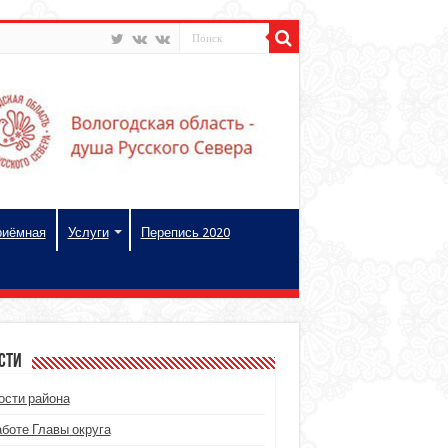
риёмная
Услуги
Перепись 2020
сти
ости района
аботе Главы округа