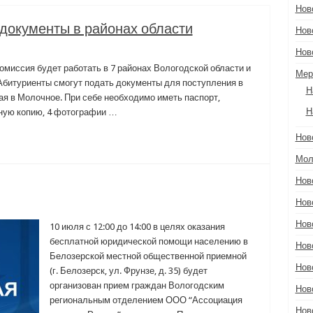
Нов
документы в районах области
Нов
Нов
омиссия будет работать в 7 районах Вологодской области и
Мер
 Абитуриенты смогут подать документы для поступления в
Н
я в Молочное. При себе необходимо иметь паспорт,
Н
нную копию, 4 фотографии …
Нов
Мол
Нов
Нов
Нов
10 июля с 12:00 до 14:00 в целях оказания
бесплатной юридической помощи населению в
Нов
Белозерской местной общественной приемной
Нов
(г. Белозерск, ул. Фрунзе, д. 35) будет
организован прием граждан Вологодским
Нов
региональным отделением ООО “Ассоциация
Нов