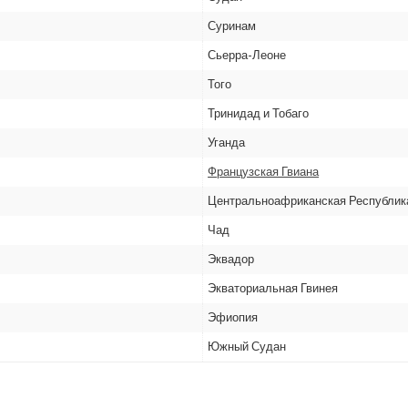
Суринам
Сьерра-Леоне
Того
Тринидад и Тобаго
Уганда
Французская Гвиана
Центральноафриканская Республик
Чад
Эквадор
Экваториальная Гвинея
Эфиопия
Южный Судан