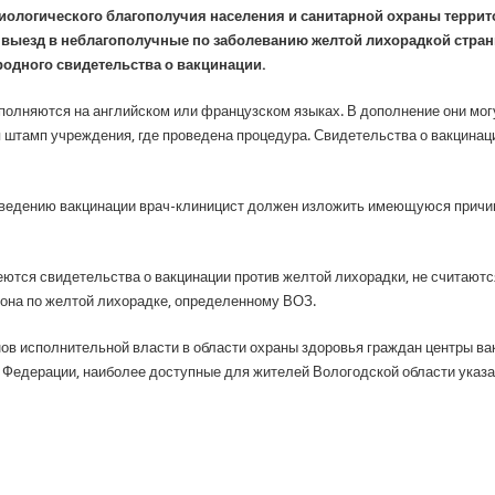
иологического благополучия населения и санитарной охраны терри
выезд в неблагополучные по заболеванию желтой лихорадкой стра
дного свидетельства о вакцинации.
полняются на английском или французском языках. В дополнение они могу
 штамп учреждения, где проведена процедура. Свидетельства о вакцин
оведению вакцинации врач-клиницист должен изложить имеющуюся причин
еются свидетельства о вакцинации против желтой лихорадки, не считают
йона по желтой лихорадке, определенному ВОЗ.
ов исполнительной власти в области охраны здоровья граждан центры ва
 Федерации, наиболее доступные для жителей Вологодской области указ