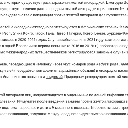
ны, в которых существует риск заражения желтой лихорадкой. Ежегодно 
х существует наличие риска передачи желтой лихорадки (приложение № 1), 
о свидетельства о вакцинации против желтой лихорадки для путешествен
елтой лихорадкой ежегодно регистрируются в Африканских странах: Кам
Республика Конго, Габон, Гана, Нигер, Нигерия, Конго, Бенин, Буркина-Фас
лжилась в 2020-2021 годах. Случаи заболевания в 2021 году также регис
 в одной Бразилии за период вспышки (с 2016 по 2019г.г.) лабораторно п
итых международных путешественников регистрируются завозные случаи 
ание, передающееся человеку через укус комаров рода
Aedes
и рода
Haem
унглей (передаётся комарами от заражённых обезьян) и лихорадка насел
ает большинство вспышек и
эпидемий
. Природным резервуаром желтой лих
той лихорадки лиц, направляющихся в эндемичные по данной инфекции с
евания. Иммунитет после введения вакцины против желтой лихорадки в
и подлежат взрослые и дети с 9-месячного возраста. В соответствии с 
гшиеся вакцинации, получают Международное свидетельство о вакцинации 