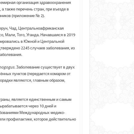
Всемирная организация здравоохранения
а также перечень стран, при въезде в
ников (приложение № 2).
ерун, Чад, Центральноафриканская
о, Мали, Того, Уганда. Начавшаяся в 2019
трировались в Южной и Центральной
одтверждено 2245 случаев заболевания, из
заболевания.
ogogus
.
Заболевание существует в двух
ённых пунктов (передается комаром от
орадки являются, главным образом,
траны, является единственным и самым
ырабатывается через 10 дней и
требованиями Международных медико-
или профилактике, которое действительно