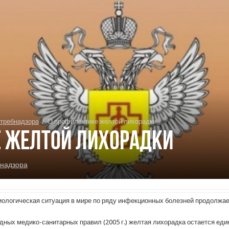
требнадзора
/
О профилактике желтой лихорадки
е желтой лихорадки
надзора
логическая ситуация в мире по ряду инфекционных болезней продолжает
ных медико-санитарных правил (2005 г.) желтая лихорадка остается е