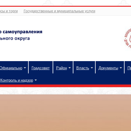
сы и торги
Государственные и муниципальные услуги
Официально
Градсовет
Район
Власть
Документы
П
Контроль и надзор