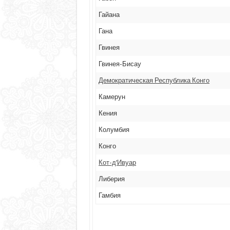
Гайана
Гана
Гвинея
Гвинея-Бисау
Демократическая Республика Конго
Камерун
Кения
Колумбия
Конго
Кот-д’Ивуар
Либерия
Гамбия