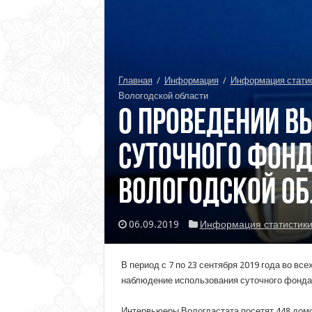
Главная
/
Информация
/
Информация стати
Вологодской области
О проведении В
суточного фонд
Вологодской об
06.09.2019
Информация статистик
В период с 7 по 23 сентября 2019 года во в
наблюдение использования суточного фонда
Интервьюеры Вологдастата посетят 448 домох