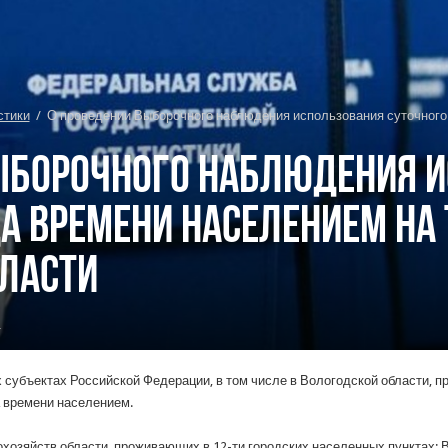
стики
/
О проведении Выборочного наблюдения использования суточного
ыборочного наблюдения 
а времени населением на 
ласти
и
сех субъектах Российской Федерации, в том числе в Вологодской области, 
 времени населением.
озяйств области, проживающих в 12-ти городских населенных пунктах: Во