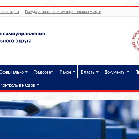
сы и торги
Государственные и муниципальные услуги
Официально
Градсовет
Район
Власть
Документы
П
Контроль и надзор