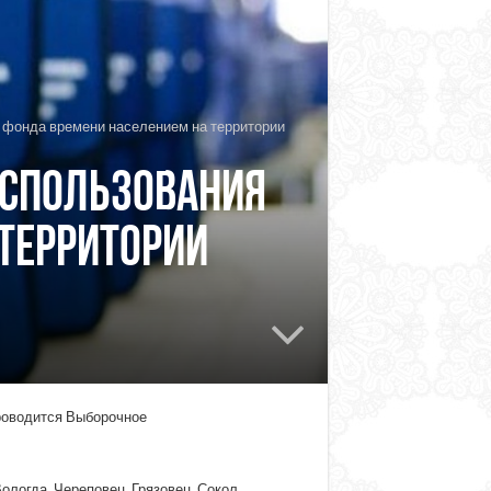
 фонда времени населением на территории
использования
территории
проводится Выборочное
логда, Череповец, Грязовец, Сокол,