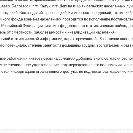
баево, Белозерск, пгт. Кадуй, пгт Шексна и 12-ти сельских населенных пу
огодский, Вожегодский, Грязовецкий, Кичменгско-Городецкий, Тотемский,
чного фонда времени населением проводится во исполнение постановле
и в Российской Федерации системы федеральных статистических наблюде
ерь от смертности, заболеваемости и инвалидизации населения».
льной статистической информации, характеризующей образ жизни населени
го потенциала, степень занятости домашним трудом, воспитанием и разви
ые работники – интервьюеры на условиях добровольного согласия респон
тве специальное удостоверение, подтверждающее его полномочия, и пас
яются информацией ограниченного доступа, не подлежат разглашению и 