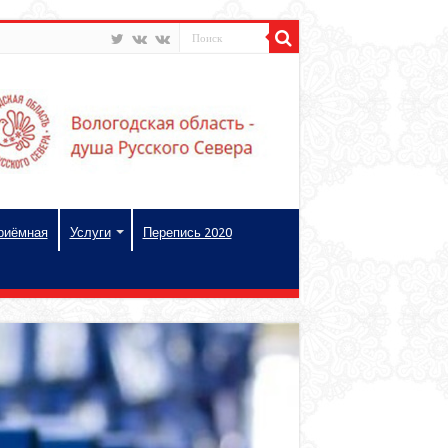
риёмная
Услуги
Перепись 2020