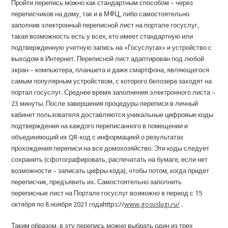
Пройти перепись можно как стандартным способом – через
переписчиков на дому, так и в МФЦ, либо самостоятельно
заполнив электронный переписной лист на портале госуслуг,
такая возможность есть у всех, кто имеет стандартную или
подтвержденную учетную запись на «Госуслугах» и устройство с
выходом в Интернет. Переписной лист адаптирован под любой
экран – компьютера, планшета и даже смартфона, являющегося
самым популярным устройством, с которого белозера заходят на
портал госуслуг. Среднее время заполнения электронного листа –
23 минуты. После завершения процедуры переписи в личный
кабинет пользователя доставляются уникальные цифровые коды
подтверждения на каждого переписанного в помещении и
объединяющий их QR-код с информацией о результатах
прохождения переписи на все домохозяйство. Эти коды следует
сохранить (сфотографировать, распечатать на бумаге, если нет
возможности – записать цифры кода), чтобы потом, когда придет
переписчик, предъявить их. Самостоятельно заполнить
переписные лист на Портале госуслуг возможно в период с 15
октября по 8 ноября 2021 годаhttps://
www.gosuslugi.ru/
.
Таким образом, в эту перепись можно выбрать один из трех