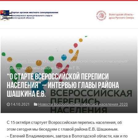
Главная
/
Новости
/
Новости Всероссийской переписи
населения 2020
/
“О старте Всероссийской переписи населения”
– интервью главы района Шашкина Е.В.
“О старте Всероссийской переписи
населения” – интервью главы района
Шашкина Е.В.
14.10.2021
Новости Всероссийской переписи населения 2020
С 15 октября стартует Всероссийская перепись населения, об
этом сегодня мы беседуем с главой района Е.В. Шашкиным.
– Евгений Владимирович, завтра в Вологодской области, как и по