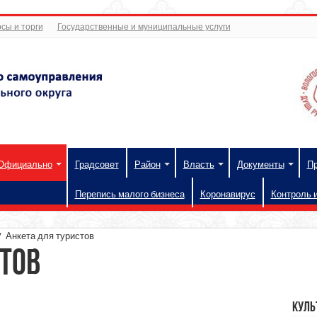
сы и торги
Государственные и муниципальные услуги
Официально
Градсовет
Район
Власть
Документы
П
Перепись малого бизнеса
Коронавирус
Контроль 
/
Анкета для туристов
стов
Куль