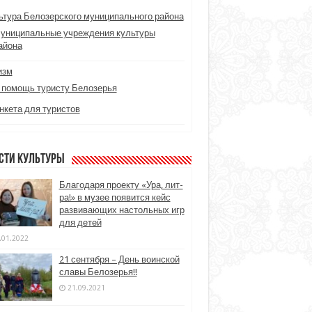
ьтура Белозерского муниципального района
униципальные учреждения культуры
айона
изм
 помощь туристу Белозерья
нкета для туристов
сти культуры
Благодаря проекту «Ура, лит-
ра!» в музее появится кейс
развивающих настольных игр
для детей
.01.2022
21 сентября – День воинской
славы Белозерья!!
21.09.2021