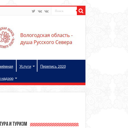
риёмная
Услуги
Перепись 2020
и надзор
тура и туризм