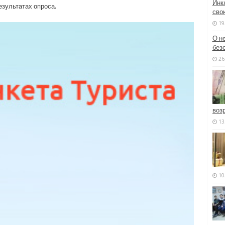
Инк
езультатах опроса.
сво
19
О н
без
26
воз
13
10