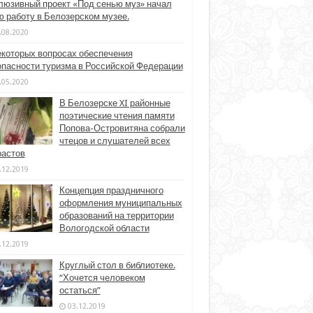
люзивный проект «Под сенью муз» начал
ю работу в Белозерском музее.
.08.2020
екоторых вопросах обеспечения
опасности туризма в Российской Федерации
.05.2020
В Белозерске XI районные
поэтические чтения памяти
Попова-Островитяна собрали
чтецов и слушателей всех
растов
.12.2019
Концепция праздничного
оформления муниципальных
образований на территории
Вологодской области
.12.2019
Круглый стол в библиотеке.
“Хочется человеком
остаться”
03.12.2019