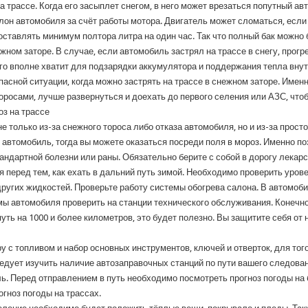
 трассе. Когда его засыплет снегом, в него может врезаться попутный а
лон автомобиля за счёт работы мотора. Двигатель может сломаться, если 
оставлять минимум полтора литра на один час. Так что полный бак можно 
ном заторе. В случае, если автомобиль застрял на трассе в снегу, прогр
ого вполне хватит для подзарядки аккумулятора и поддержания тепла вну
пасной ситуации, когда можно застрять на трассе в снежном заторе. Именн
росами, лучше развернуться и доехать до первого селения или АЗС, что
оз на трассе
е только из-за снежного тороса либо отказа автомобиля, но и из-за прост
 автомобиль, тогда вы можете оказаться посреди поля в мороз. Именно по
тандартной болезни или раны. Обязательно берите с собой в дорогу лекар
 перед тем, как ехать в дальний путь зимой. Необходимо проверить уров
ругих жидкостей. Проверьте работу системы обогрева салона. В автомоб
ы автомобиля проверить на станции технического обслуживания. Конечно
путь на 1000 и более километров, это будет полезно. Вы защитите себя от
у с топливом и набор основных инструментов, ключей и отверток, для то
едует изучить наличие автозаправочных станций по пути вашего следован
ь. Перед отправлением в путь необходимо посмотреть прогноз погоды на 
гноз погоды на трассах.