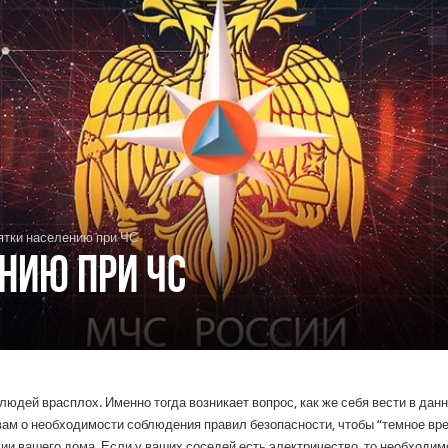
тки населению при ЧС
нию при ЧС
людей врасплох. Именно тогда возникает вопрос, как же себя вести в да
вам о необходимости соблюдения правил безопасности, чтобы “темное вр
ии вашего дома. Если у ваших соседей есть электричество, то необходим