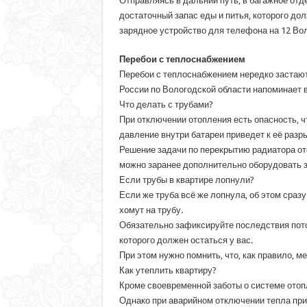
Отправляясь в дальний путь, в багажное отд
достаточный запас еды и питья, которого до
зарядное устройство для телефона на 12 Вол
Перебои с теплоснабжением
Перебои с теплоснабжением нередко застают 
России по Вологодской области напоминает 
Что делать с трубами?
При отключении отопления есть опасность, чт
давление внутри батареи приведет к её разр
Решение задачи по перекрытию радиатора от
можно заранее дополнительно оборудовать з
Если трубы в квартире лопнули?
Если же труба всё же лопнула, об этом сраз
хомут на трубу.
Обязательно зафиксируйте последствия пото
которого должен остаться у вас.
При этом нужно помнить, что, как правило, м
Как утеплить квартиру?
Кроме своевременной заботы о системе отопл
Однако при аварийном отключении тепла при