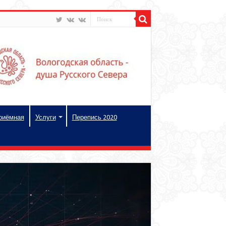
риёмная
Услуги
Перепись 2020