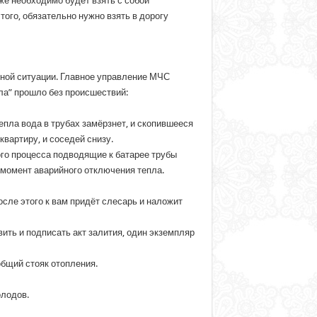
же необходимо будет взять с собой
того, обязательно нужно взять в дорогу
нной ситуации. Главное управление МЧС
ла” прошло без происшествий:
епла вода в трубах замёрзнет, и скопившееся
вартиру, и соседей снизу.
го процесса подводящие к батарее трубы
момент аварийного отключения тепла.
сле этого к вам придёт слесарь и наложит
ть и подписать акт залития, один экземпляр
общий стояк отопления.
олодов.