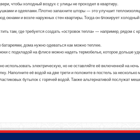
ери, чтобы холодный воздух с улицы не проходил в квартиру.
душками и одеялами. Плотно запахните шторы — это улучшит теплоизоля
од окнами и возле наружных стен квартиры. Тогда он блокирует холодный
ить там, где требуется создать «островок тепла» — например, рядом с к
 батареями, дома нужно одеваться как можно теплее.
юки с подкладой на флисе можно надеть термобелье, которое дольше уде
но использовать электрическую, но не оставляйте её включенной на ночь
. Наполните её водой на две трети и положите в постель за несколько ми
 пластиковых бутылок с горячей водой. Также альтернативой послужат меш