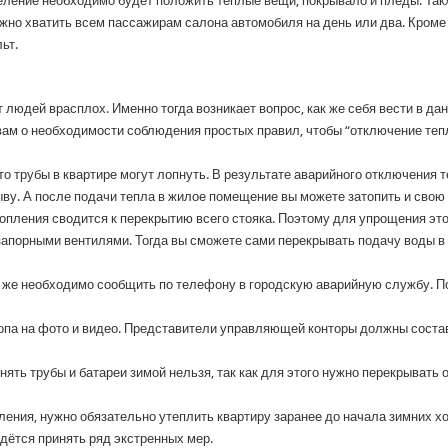
еление необходимо будет положить тёплые вещи, покрывало и пледы. Так
лжно хватить всем пассажирам салона автомобиля на день или два. Кроме 
ьт.
людей врасплох. Именно тогда возникает вопрос, как же себя вести в да
вам о необходимости соблюдения простых правил, чтобы “отключение теп
о трубы в квартире могут лопнуть. В результате аварийного отключения т
ыву. А после подачи тепла в жилое помещение вы можете затопить и свою к
опления сводится к перекрытию всего стояка. Поэтому для упрощения это
апорными вентилями. Тогда вы сможете сами перекрывать подачу воды в 
у же необходимо сообщить по телефону в городскую аварийную службу. По
па на фото и видео. Представители управляющей конторы должны состави
енять трубы и батареи зимой нельзя, так как для этого нужно перекрывать 
ения, нужно обязательно утеплить квартиру заранее до начала зимних х
дётся принять ряд экстренных мер.