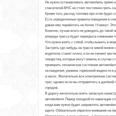
Не нужно останавливать автомобиль прямо на
спасателей МЧС не стоит постоянно греть са
Кроме того, расход топлива при этом будет с
Есть определенные правила поведения в снеж
давая ему поработать не более 15 минут. Эт
Конечно, лучше всего не доводить до такой о
впереди трасса будет перекрыта снежными то
Что нужно взять с собой, чтобы выжить в мор
Застрять где-нибудь на трассе зимой можно н
водителю станет плохо, и он не сможет вести
лекарства, которые могут помочь в случае с
проверить техническое состояние автомобиля
охлаждения, уровень тормозной жидкости и д
и насос. Желательно все электронные систем
трат, однако если вы отправитесь в далёкий 
городов.
В дорогу желательно взять запасную канистр
автомобиля. Перед поездкой по навигации сл
когда вам нужно будет заправлять автомобил
едете. Обязательно обратите внимание на про