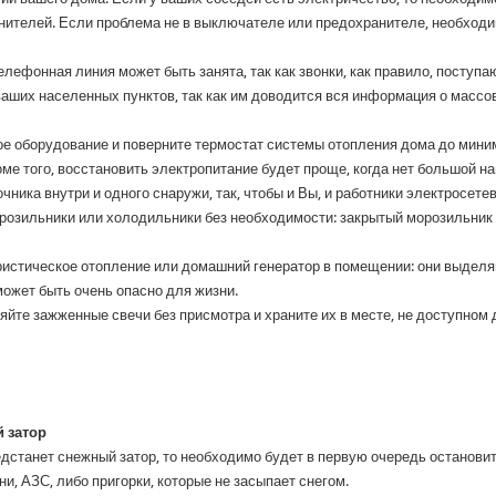
ителей. Если проблема не в выключателе или предохранителе, необходим
ефонная линия может быть занята, так как звонки, как правило, поступа
аших населенных пунктов, так как им доводится вся информация о массо
е оборудование и поверните термостат системы отопления дома до миним
ме того, восстановить электропитание будет проще, когда нет большой на
чника внутри и одного снаружи, так, чтобы и Вы, и работники электросете
орозильники или холодильники без необходимости: закрытый морозильни
ристическое отопление или домашний генератор в помещении: они выделяют
может быть очень опасно для жизни.
яйте зажженные свечи без присмотра и храните их в месте, не доступном 
й затор
едстанет снежный затор, то необходимо будет в первую очередь останови
, АЗС, либо пригорки, которые не засыпает снегом.