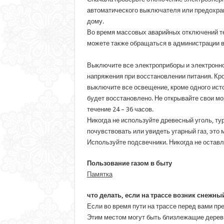
автоматического выключателя или предохран
дому.
Во время массовых аварийных отключений тел
можете также обращаться в администрации в
Выключите все электроприборы и электронно
напряжения при восстановлении питания. Кро
выключите все освещение, кроме одного исто
будет восстановлено. Не открывайте свои м
течение 24 – 36 часов.
Никогда не используйте древесный уголь, ту
почувствовать или увидеть угарный газ, это 
Используйте подсвечники. Никогда не оставл
Пользование газом в быту
Памятка
что делать, если на трассе возник снежны
Если во время пути на трассе перед вами пр
Этим местом могут быть близлежащие деревни