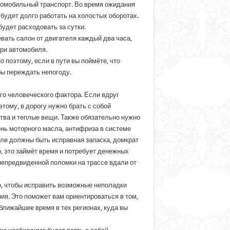
втомобильный транспорт. Во время ожидания
будет долго работать на холостых оборотах.
будет расходовать за сутки.
евать салон от двигателя каждый два часа,
три автомобиля.
о поэтому, если в пути вы поймёте, что
бы переждать непогоду.
ого человеческого фактора. Если вдруг
этому, в дорогу нужно брать с собой
ства и теплые вещи. Также обязательно нужно
ень моторного масла, антифриза в системе
иле должны быть исправная запаска, домкрат
, это займёт время и потребует денежных
 непредвиденной поломки на трассе вдали от
го, чтобы исправить возможные неполадки
ия. Это поможет вам ориентироваться в том,
ближайшее время в тех регионах, куда вы