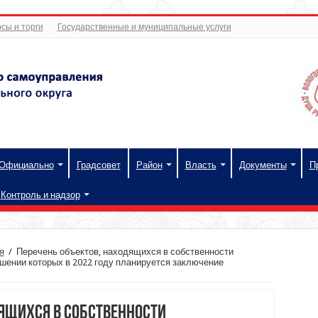
сы и торги
Государственные и муниципальные услуги
Официально
Градсовет
Район
Власть
Документы
П
Контроль и надзор
я
/
Перечень объектов, находящихся в собственности
ошении которых в 2022 году планируется заключение
дящихся в собственности