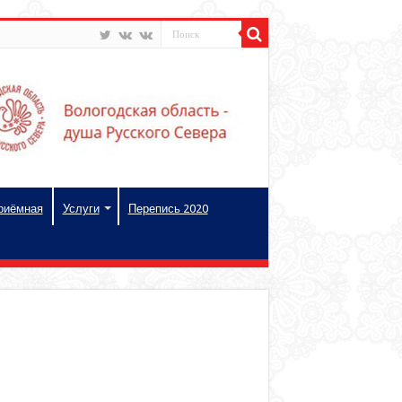
риёмная
Услуги
Перепись 2020