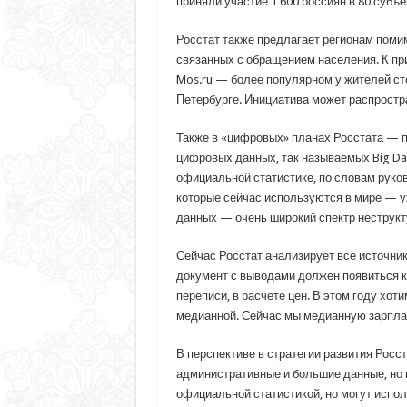
приняли участие 1 600 россиян в 80 субъе
Росстат также предлагает регионам поми
связанных с обращением населения. К пр
Mos.ru — более популярном у жителей ст
Петербурге. Инициатива может распростра
Также в «цифровых» планах Росстата — 
цифровых данных, так называемых Big Dat
официальной статистике, по словам руков
которые сейчас используются в мире — 
данных — очень широкий спектр неструкт
Сейчас Росстат анализирует все источни
документ с выводами должен появиться к
переписи, в расчете цен. В этом году хот
медианной. Сейчас мы медианную зарплат
В перспективе в стратегии развития Росс
административные и большие данные, но 
официальной статистикой, но могут испол