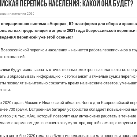
йская перепись населения: Какой она будет?
еписи населения 2020
 операционная система «Аврора»,
BI
-платформа для сбора и хранен
вшествах предстоящей в апреле 2021 года Всероссийской переписи н
оведения переписей уже этой осенью?
п Всероссийской переписи населения – начнется работа переписчиков в т
 технологий.
исчики будут использовать отечественные электронные планшеты со спе
ать и обрабатывать информацию – стопки анкет и тяжелые сумки переписч
 позволят значительно сократить время на внесение ответов, уменьшит
еписи.
2020 года в Москве и Ивановской области. Всего для Всероссийской пер
нее 700 грамм. Встроенная батарея устройства обладает повышенной емк
тор (10 тыс. мАч), который позволит ему интенсивно работать в течение
хлом с карманом для внешнего аккумулятора, картой памяти, стилусом и 
ь в сентябре 2020 года, она будет использоваться для переписи населе