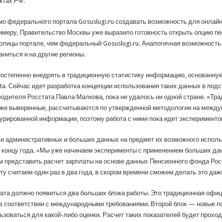
ктах РФ.
мо федерального портала Gosuslugi.ru создавать возможность для онлайн
имеру, Правительство Москвы уже выразило готовность открыть опцию п
олицы портале, чем федеральный Gosuslugi.ru. Аналогичная возможность 
ниться и на другие регионы.
постепенно внедрять в традиционную статистику информацию, основанну
a. Сейчас идет разработка концепции использования таких данных в подс
одителя Росстата Павла Малкова, пока не удалось ни одной стране. «Тр
уже выверенные, рассчитываются по утвержденной методологии на между
урированной информации, поэтому работа с ними пока идет эксперименто
ки административных и больших данных на предмет их возможного исполь
 концу года. «Мы уже начинаем эксперименты с применением больших дан
им представить расчет зарплаты на основе данных Пенсионного фонда Росс
у считаем один раз в два года, в скором времени сможем делать это да
тата должно появиться два больших блока работы. Это традиционная офи
в соответствии с международными требованиями. Второй блок — новые по
ьзоваться для какой-либо оценки. Расчет таких показателей будет прохо