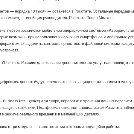
етов — порядка 40 тысяч — останется в Росстате. Остальные передадим 
экономики», — сообщил руководитель Росстата Павел Малков.
ены первой российской мобильной операционной системой «Аврора». Пла
орые возможны при использовании обычных смартфонов и мобильных устр
рора» можно выделить: контроль целостности файловой системы, защит
устройств.
УП «Почта России» для оказания дополнительных услуг населению, а такж
ифровые» данные будут передаваться по защищенным каналам в единую
 Business Intelligence) для сбора, обработки и хранения данных переписи
изацию статистики. Платформа позволяет специалистам Росстата наблюд
и в режиме реального времени и в мельчайших деталях.
ана в три модуля — в соответствии с этапами ведущейся работы.