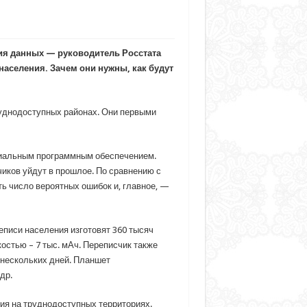
ия данных — руководитель Росстата
аселения. Зачем они нужны, как будут
руднодоступных районах. Они первыми
циальным программным обеспечением.
иков уйдут в прошлое. По сравнению с
ь число вероятных ошибок и, главное, —
еписи населения изготовят 360 тысяч
остью – 7 тыс. мАч. Переписчик также
 нескольких дней. Планшет
др.
ния на труднодоступных территориях.