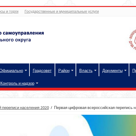
сы и торги
Государственные и муниципальные услуги
Официально
Градсовет
Район
Власть
Документы
П
Контроль и надзор
 переписи населения 2020
/
Первая цифровая всероссийская перепись на