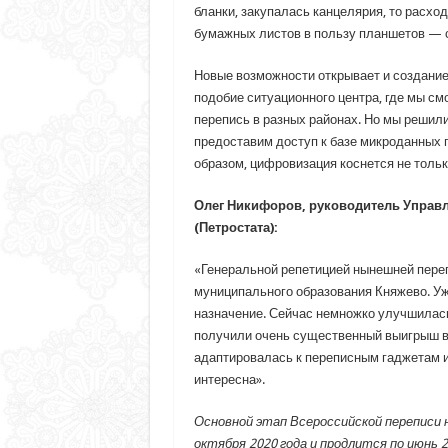
бланки, закупалась канцелярия, то расхо
бумажных листов в пользу планшетов — с
Новые возможности открывает и создание
подобие ситуационного центра, где мы с
перепись в разных районах. Но мы решил
предоставим доступ к базе микроданных п
образом, цифровизация коснется не тольк
Олег Никифоров, руководитель Управле
(Петростата):
«Генеральной репетицией нынешней перепи
муниципального образования Княжево. Уж
назначение. Сейчас немножко улучшилась
получили очень существенный выигрыш в
адаптировалась к переписным гаджетам и 
интересна».
Основной этап Всероссийской переписи 
октября 2020 года и продлится по июнь 2