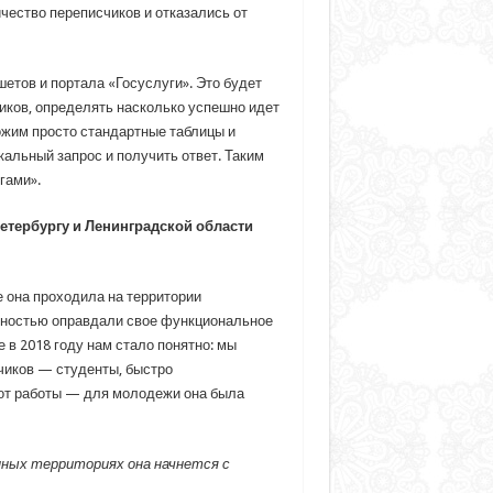
ичество переписчиков и отказались от
етов и портала «Госуслуги». Это будет
иков, определять насколько успешно идет
ожим просто стандартные таблицы и
альный запрос и получить ответ. Таким
гами».
етербургу и Ленинградской области
е она проходила на территории
лностью оправдали свое функциональное
в 2018 году нам стало понятно: мы
чиков — студенты, быстро
в от работы — для молодежи она была
пных территориях она начнется с