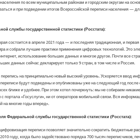
населения по всем муниципальным районам и городским округам на основ
аться и при подведении итогов Всероссийской переписи населения — дл
ой службы государственной статистики (Росстата):
рая состоится в апреле 2021 года — и последняя традиционная, и первая 
ира и собрали лучшие практики применения цифровых технологий. Это эл
интернет, использование больших данных и многое другое. Почти все ст
ших данных сейчас декларирует только 9 стран, в том числе и Россия.
перепись на принципиально новый высокий уровень. Ускоряется ввод ин
 переписи будут подведены и опубликованы уже на следующий год после 
всех ближе и удобнее. При этом хотел почеркнуть: мы не собираем никаки
и с портала «Госуслуги», ни от операторов мобильной связи. Вся информа
 на многие годы вперед».
ля Федеральной службы государственной статистики (Росстата):
цифровизация переписи позволяет значительно сократить бюджетные рас
 2010 году, когда было задействовано порядка 700 тысяч переписчиков, 