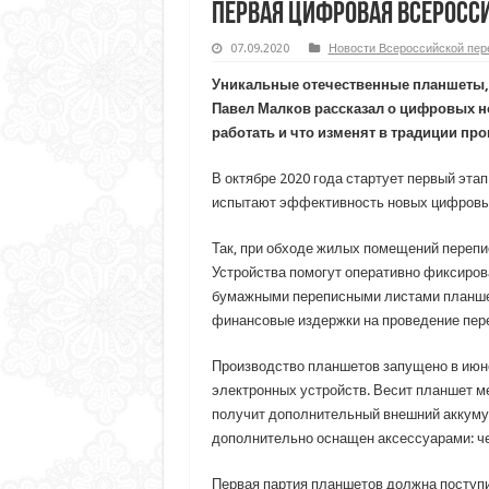
Первая цифровая всеросси
07.09.2020
Новости Всероссийской пер
Уникальные отечественные планшеты,
Павел Малков рассказал о цифровых но
работать и что изменят в традиции пр
В октябре 2020 года стартует первый эта
испытают эффективность новых цифровых
Так, при обходе жилых помещений переп
Устройства помогут оперативно фиксиров
бумажными переписными листами планшеты
финансовые издержки на проведение пер
Производство планшетов запущено в июне 
электронных устройств. Весит планшет ме
получит дополнительный внешний аккумуля
дополнительно оснащен аксессуарами: че
Первая партия планшетов должна поступит