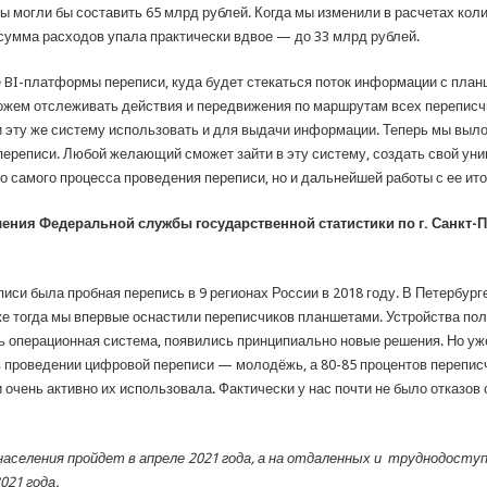
ды могли бы составить 65 млрд рублей. Когда мы изменили в расчетах кол
умма расходов упала практически вдвое — до 33 млрд рублей.
 BI-платформы переписи, куда будет стекаться поток информации с планш
можем отслеживать действия и передвижения по маршрутам всех переписч
и эту же систему использовать и для выдачи информации. Теперь мы выл
ереписи. Любой желающий сможет зайти в эту систему, создать свой уник
о самого процесса проведения переписи, но и дальнейшей работы с ее ито
ния Федеральной службы государственной статистики по г. Санкт-П
си была пробная перепись в 9 регионах России в 2018 году. В Петербург
е тогда мы впервые оснастили переписчиков планшетами. Устройства по
 операционная система, появились принципиально новые решения. Но уже 
 проведении цифровой переписи — молодёжь, а 80-85 процентов перепис
очень активно их использовала. Фактически у нас почти не было отказо
населения пройдет в апреле 2021 года, а на отдаленных и труднодосту
021 года.