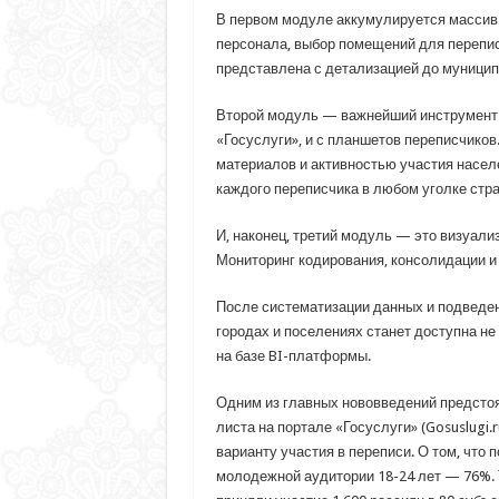
В первом модуле аккумулируется массив д
персонала, выбор помещений для перепис
представлена с детализацией до муницип
Второй модуль — важнейший инструмент к
«Госуслуги», и с планшетов переписчиков
материалов и активностью участия населе
каждого переписчика в любом уголке стра
И, наконец, третий модуль — это визуал
Мониторинг кодирования, консолидации и
После систематизации данных и подведени
городах и поселениях станет доступна не
на базе BI-платформы.
Одним из главных нововведений предстоя
листа на портале «Госуслуги» (Gosuslugi
варианту участия в переписи. О том, что
молодежной аудитории 18-24 лет — 76%. 