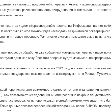
анных, связанных с подготовкой к переписи. Актуализация списка адресо
ных участков, работоспособность оборудования, в том числе — планшето
ального района.
онтроля за ходом сбора сведений о населении. Информация начнет собира
. В несколько кликов можно будет наблюдать за динамикой поквартирног
ния в интернет-переписи. Фактически система позволяет заглянуть на лю
ны.
изация процесса обработки уже собранных материалов переписи на регион
 загрузки данных в базу Росстата впервые будет максимально прозрачным
я окончательных итогов переписи в 2022 году полная статистическая инф
 только государственным органам, но и каждому жителю России. Публична
щей переписи станет возможность самостоятельного заполнения жителя
.ru). Как показывают исследования, многие россияне на фоне пандемии ст
 появилась возможность переписаться в онлайн-режиме, уже знает чуть бо
Такие данные показал всероссийский телефонный опрос ВЦИОМ, проведенн