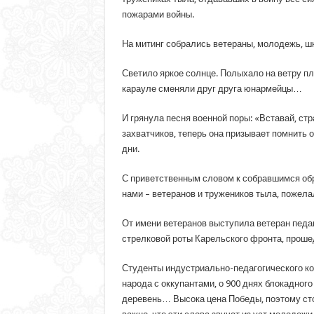
пожарами войны.
На митинг собрались ветераны, молодежь, шк
Светило яркое солнце. Полыхало на ветру пл
карауле сменяли друг друга юнармейцы…
И грянула песня военной поры: «Вставай, стр
захватчиков, теперь она призывает помнить 
дни.
С приветственным словом к собравшимся обр
нами – ветеранов и тружеников тыла, пожела
От имени ветеранов выступила ветеран педаг
стрелковой роты Карельского фронта, прошед
Студенты индустриально-педагогического ко
народа с оккупантами, о 900 днях блокадного
деревень… Высока цена Победы, поэтому стоит 