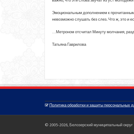
важно, что эти слова звучат из уст молодежи
Эмоциональным дополнением к прочитанным 
невозможно слушать без слез. Что ж, это и ес
…Метроном отсчитал Минуту молчания, разд
Татьяна Гаврилова
Политика обработки и защиты персональных 
© 2005-2026, Белозерский муниципальный округ