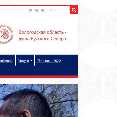
риёмная
Услуги
Перепись 2020