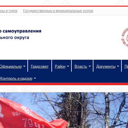
сы и торги
Государственные и муниципальные услуги
Официально
Градсовет
Район
Власть
Документы
П
Контроль и надзор