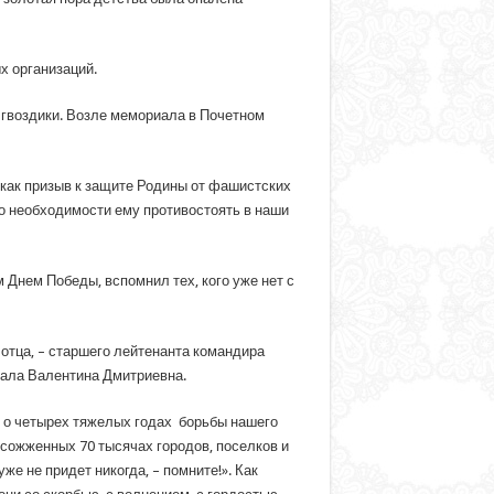
х организаций.
я гвоздики. Возле мемориала в Почетном
, как призыв к защите Родины от фашистских
 о необходимости ему противостоять в наши
Днем Победы, вспомнил тех, кого уже нет с
 отца, – старшего лейтенанта командира
зала Валентина Дмитриевна.
 о четырех тяжелых годах борьбы нашего
о сожженных 70 тысячах городов, поселков и
же не придет никогда, – помните!». Как