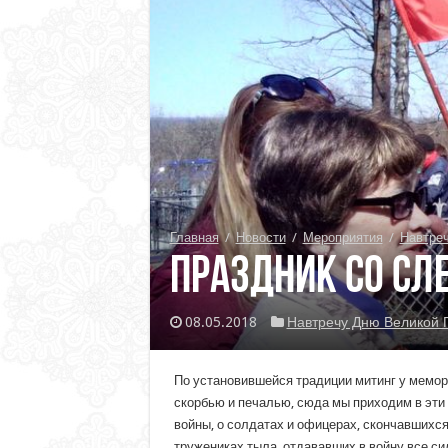
Главная
/
Новости
/
Мероприятия
/
Навтре
Праздник со сл
08.05.2018
Навтречу Дню Великой
По установившейся традиции митинг у мемори
скорбью и печалью, сюда мы приходим в эти
войны, о солдатах и офицерах, скончавшихся
тружениках тыла, отдававших в войну все си