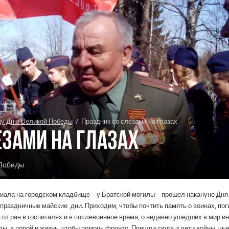
чу Дню Великой Победы
/
Праздник со слезами на глазах
езами на глазах
 Победы
ала на городском кладбище – у Братской могилы – прошел накануне Дня 
 праздничные майские дни. Приходим, чтобы почтить память о воинах, по
 от ран в госпиталях и в послевоенное время, о недавно ушедших в мир и
лы, а порой и жизнь, чтобы помочь фронту. Пришли сюда и дети войны, чь