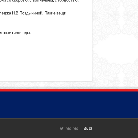
они со скорбью, с волнением, с гордостью.
леджа Н.В.Поздыниной. Такие вещи
ятные гирлянды.