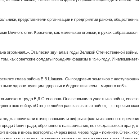
ольники, представители организаций и предприятий района, общественны
амя Вечного огня. Краснели, как маленькие огоньки, в руках собравшихс
ана огромная!..». Эта песня звучала в годы Великой Отечественной войны
о том, как советские солдаты победили фашизм в 1945 году. И напоминает
атился глава района Е.В.Шашкин. Он поздравил земляков с наступающим 
л ныне здравствующим здоровья и бодрости и всем – мирного неба!
огического труда В.Д.Степанова. Она вспомнила участника войны, своего
шего всю войну. «Отец не любил рассказывать о войне», – с горечью ска
лледжа прочитали стихи, напомнили цифры и факты из военного времени:
 города Ленинграда, обреченного на выживание, но не сдавшегося врагу, 
вновь и вновь повторять: «Через века, через года – помните! О тех, кто у