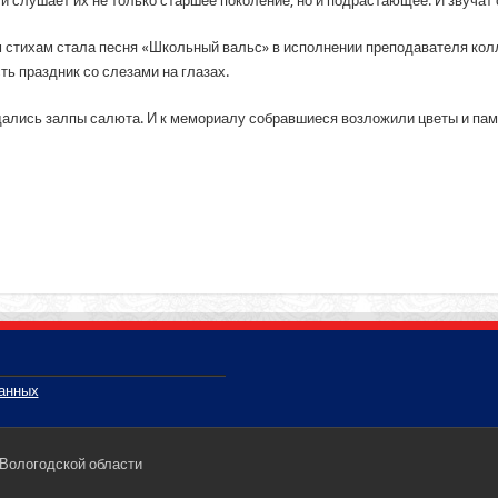
 и слушает их не только старшее поколение, но и подрастающее. И звучат 
стихам стала песня «Школьный вальс» в исполнении преподавателя кол
ть праздник со слезами на глазах.
ались залпы салюта. И к мемориалу собравшиеся возложили цветы и пам
данных
 Вологодской области