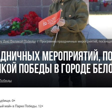
чу Дню Великой Победы
/
Программа праздничных мероприятий, посвяще
дничных мероприятий, п
кой Победы в городе Бел
 Победы
адбище. 0+
ный май» в Парке Победы. 12+