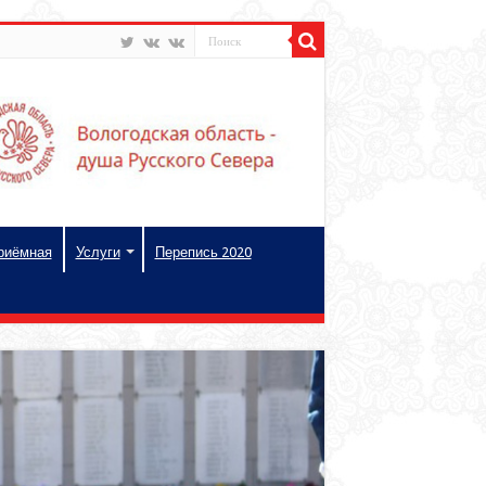
риёмная
Услуги
Перепись 2020