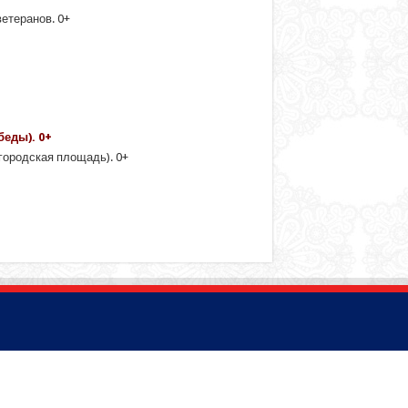
етеранов. 0+
беды). 0+
городская площадь). 0+