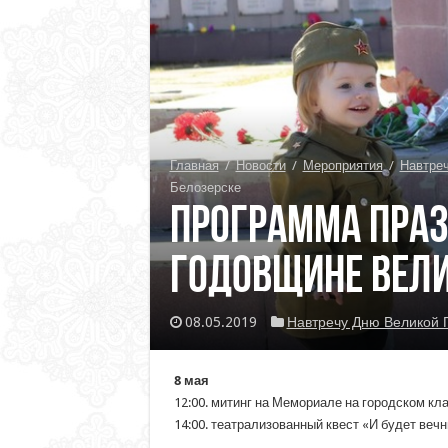
Главная
/
Новости
/
Мероприятия
/
Навтре
Белозерске
Программа праз
годовщине Вели
08.05.2019
Навтречу Дню Великой
8 мая
12:00. митинг на Мемориале на городском кл
14:00. театрализованный квест «И будет веч