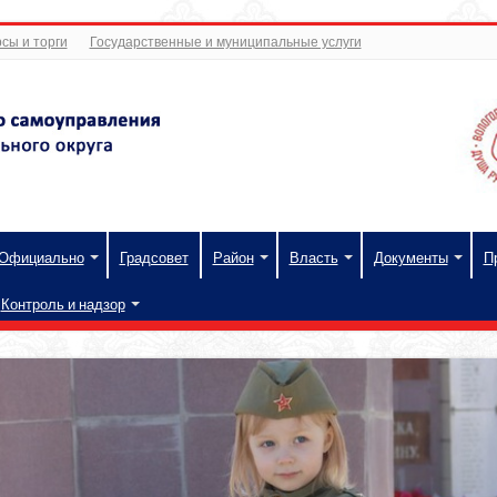
сы и торги
Государственные и муниципальные услуги
Официально
Градсовет
Район
Власть
Документы
П
Контроль и надзор