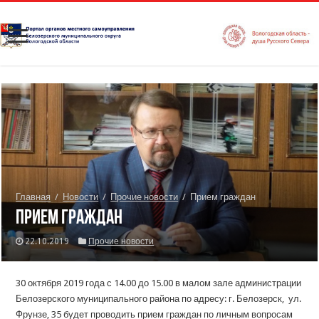
Главная
/
Новости
/
Прочие новости
/
Прием граждан
Прием граждан
22.10.2019
Прочие новости
30 октября 2019 года с 14.00 до 15.00 в малом зале администрации
Белозерского муниципального района по адресу: г. Белозерск, ул.
Фрунзе, 35 будет проводить прием граждан по личным вопросам