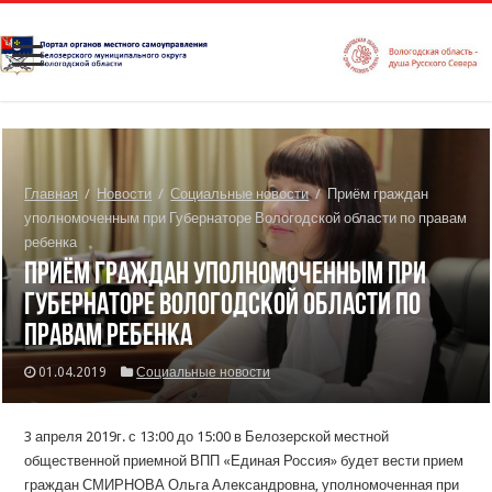
Главная
/
Новости
/
Социальные новости
/
Приём граждан
уполномоченным при Губернаторе Вологодской области по правам
ребенка
Приём граждан уполномоченным при
Губернаторе Вологодской области по
правам ребенка
01.04.2019
Социальные новости
3 апреля 2019г. с 13:00 до 15:00 в Белозерской местной
общественной приемной ВПП «Единая Россия» будет вести прием
граждан СМИРНОВА Ольга Александровна, уполномоченная при