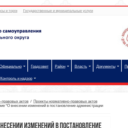
сы и торги
Государственные и муниципальные услуги
Официально
Градсовет
Район
Власть
Документы
П
Контроль и надзор
-правовых актов
/
Проекты нормативно-правовых актов
ние “О внесении изменений в постановление администрации
внесении изменений в постановление