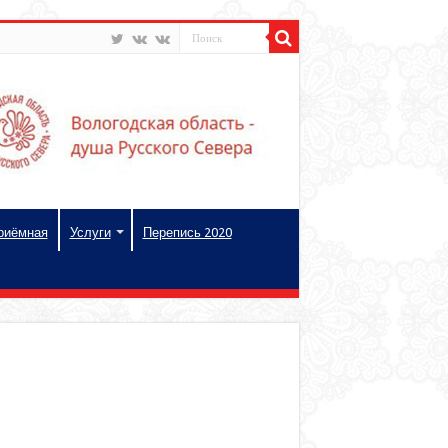
риёмная
Услуги
Перепись 2020