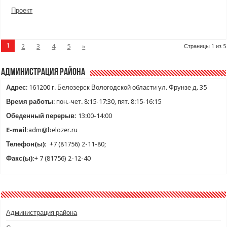
Проект
1
2
3
4
5
»
Страницы 1 из 5
Администрация района
Адрес
: 161200 г. Белозерск Вологодской области ул. Фрунзе д. 35
Время работы
: пон.-чет. 8:15-17:30, пят. 8:15-16:15
Обеденный перерыв:
13:00-14:00
E-mail:
adm@belozer.ru
Телефон(ы):
+7 (81756) 2-11-80;
Факс(ы):
+ 7 (81756) 2-12-40
Администрация района