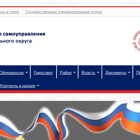
сы и торги
Государственные и муниципальные услуги
Официально
Градсовет
Район
Власть
Документы
П
Контроль и надзор