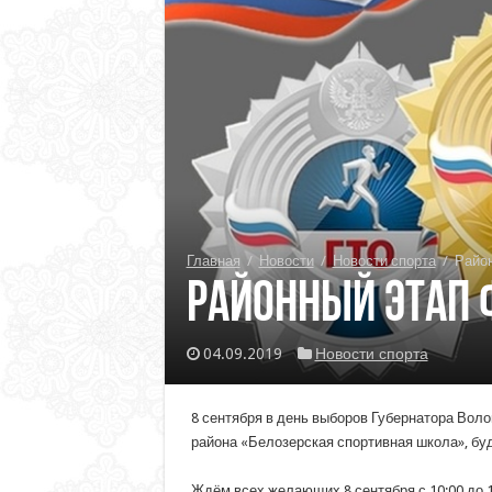
Главная
/
Новости
/
Новости спорта
/
Район
Районный этап 
04.09.2019
Новости спорта
8 сентября в день выборов Губернатора Вол
района «Белозерская спортивная школа», бу
Ждём всех желающих 8 сентября с 10:00 до 12