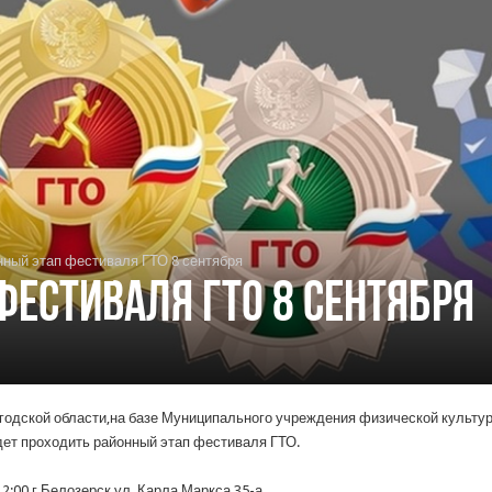
ный этап фестиваля ГТО 8 сентября
фестиваля ГТО 8 сентября
огодской области,на базе Муниципального учреждения физической культу
дет проходить районный этап фестиваля ГТО.
:00 г.Белозерск ул. Карла Маркса 35-а.