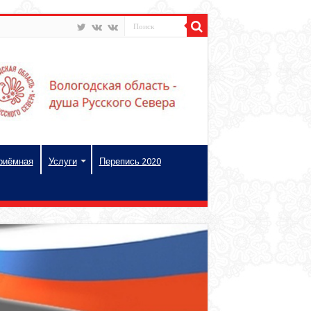
риёмная
Услуги
Перепись 2020