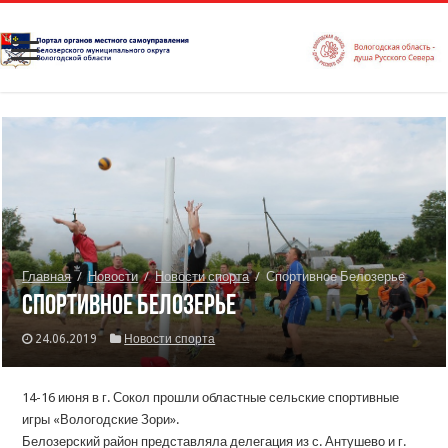
Главная
/
Новости
/
Новости спорта
/
Спортивное Белозерье
Спортивное Белозерье
24.06.2019
Новости спорта
14-16 июня в г. Сокол прошли областные сельские спортивные
игры «Вологодские Зори».
Белозерский район представляла делегация из с. Антушево и г.