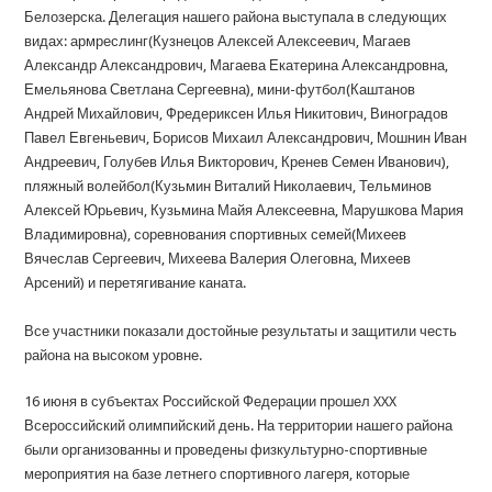
Белозерска. Делегация нашего района выступала в следующих
видах: армреслинг(Кузнецов Алексей Алексеевич, Магаев
Александр Александрович, Магаева Екатерина Александровна,
Емельянова Светлана Сергеевна), мини-футбол(Каштанов
Андрей Михайлович, Фредериксен Илья Никитович, Виноградов
Павел Евгеньевич, Борисов Михаил Александрович, Мошнин Иван
Андреевич, Голубев Илья Викторович, Кренев Семен Иванович),
пляжный волейбол(Кузьмин Виталий Николаевич, Тельминов
Алексей Юрьевич, Кузьмина Майя Алексеевна, Марушкова Мария
Владимировна), соревнования спортивных семей(Михеев
Вячеслав Сергеевич, Михеева Валерия Олеговна, Михеев
Арсений) и перетягивание каната.
Все участники показали достойные результаты и защитили честь
района на высоком уровне.
16 июня в субъектах Российской Федерации прошел XXX
Всероссийский олимпийский день. На территории нашего района
были организованны и проведены физкультурно-спортивные
мероприятия на базе летнего спортивного лагеря, которые