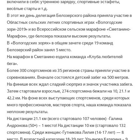
включили в себя: утреннюю зарядку, спортивные эстафеты,
весёлые старты и т.д.
В этот же день делегация Белозерского района приняла участие в
Областных сельских летних спортивных играх «Вологодские
зори-2019» и во Всероссийском сельском марафоне «Сметанино-
Марафон», где белозера показали высокие результаты.
В «Вологодских зорях» в общем зачете среди 19 команд
Белозерский район занял 5 место.
На марафон в Сметанино ездила команда «Клуба любителей
бега».
Более 300 спортсменов из 35 регионов страны приняли участие в
соревнованиях. Вначале состоялся детский забег на 500 метров.
На финише всех ждал сладкий сюрприз и значок участника забега.
Затем стартовали взрослые, 274 спортсмена бежали на 10, 21.1 и
42.2 км. На фоне всех выступающих спортсменов, среди которых
много профессионалов, мастеров спорта, наша команда показала
неплохие результаты.
На дистанции 21.1 км (всего стартовало 107 человек) -Галина
Андронова (50+) – 1 место! На дистанции 10 км (стартовало 132
спортсмена). Среди женщин:-Гутникова Лилия (14-17 лет) — 8
место. В возрастной категории 18-39 лет: Ульянова Катерина – 9