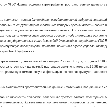
тру ФГБУ «Центр геодезии, картографии и пространственных данных» в
 системы – основа для создания государственной цифровой геоплатфо
рвисный инструментарий, с помощью которых органы власти, бизнес и
ерального портала пространственных данных. Это важнейший шаг на 
т получать комплексные сведения о земле и недвижимости в режиме «
ных государственных услуг для людей. Уже сегодня посредством ГИС 
рмационную поддержку при принятии решений в сфере управления тер
естра
Олег Скуфинский
.
транственных данных о всей территории России. По сути, создание ЕЭКО
странственными данными. В настоящее время она готова на 36,5% (плано
ть различную тематическую информацию (об инфраструктуре, населении, п
ых включаются пространственные данные и материалы, полученные в ход
аны возможности для подачи заявления о предоставлении пространств
ых метаданных. Пользователь портала может производить расчет ст