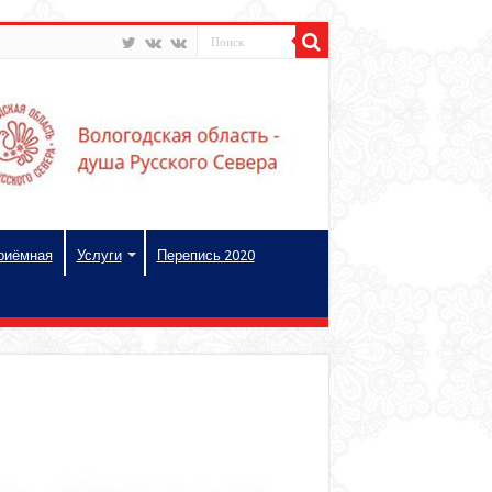
риёмная
Услуги
Перепись 2020