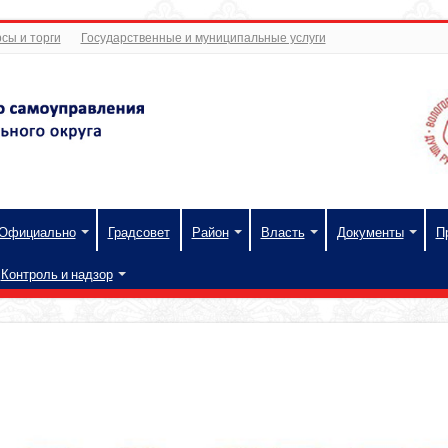
сы и торги
Государственные и муниципальные услуги
Официально
Градсовет
Район
Власть
Документы
П
Контроль и надзор