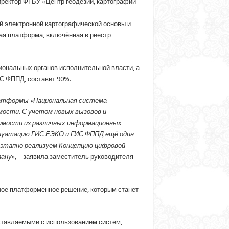
иректор ФГБУ «Центр геодезии, картографии
й электронной картографической основы и
ая платформа, включённая в реестр
иональных органов исполнительной власти, а
С ФППД, составит 90%.
платформы «Национальная система
мости. С учетом новых вызовов и
имости из различных информационных
сплуатацию ГИС ЕЭКО и ГИС ФППД ещё один
оэтапно реализуем Концепцию цифровой
лану
», – заявила заместитель руководителя
ное платформенное решение, которым станет
ставляемыми с использованием систем,