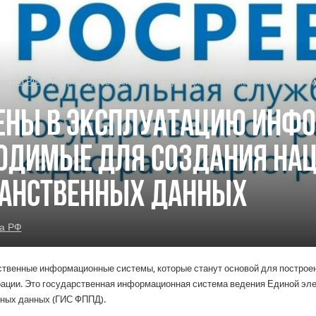
естра РФ
/
Росреестр: введены в эксплуатацию информационные систем
дены в эксплуатацию ин
ходимые для создания На
ранственных данных
а РФ
ственные информационные системы, которые станут основой для построе
ации. Это государственная информационная система ведения Единой эле
ных данных (ГИС ФППД).