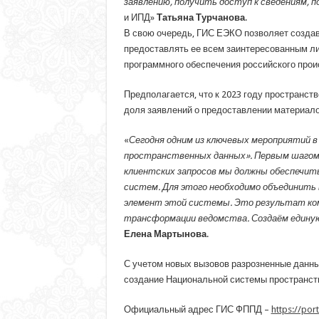
заявлению, получить доступ к сведениям, 
и ИПД»
Татьяна Турчанова
.
В свою очередь, ГИС ЕЭКО позволяет создав
предоставлять ее всем заинтересованным л
программного обеспечения российского про
Предполагается, что к 2023 году пространс
доля заявлений о предоставлении материал
«
Сегодня одним из ключевых мероприятий 
пространственных данных». Первым шагом с
клиентских запросов мы должны обеспечи
систем. Для этого необходимо объединить 
элемент этой системы. Это результат ком
трансформации ведомства. Создаём единую с
Елена Мартынова
.
С учетом новых вызовов разрозненные данн
создание Национальной системы пространст
Официальный адрес ГИС ФППД –
https://por