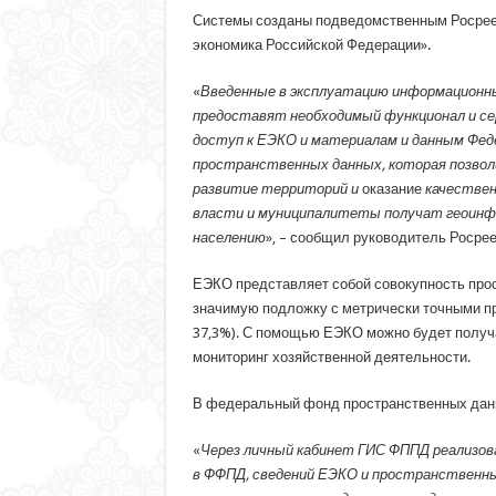
Системы созданы подведомственным Росреес
экономика Российской Федерации».
«
Введенные в эксплуатацию информационные
предоставят необходимый функционал и се
доступ к ЕЭКО и материалам и данным Фед
пространственных данных, которая позволи
развитие территорий и
оказание
качествен
власти и муниципалитеты получат геоинфо
населению
», – сообщил руководитель Росре
ЕЭКО представляет собой совокупность прос
значимую подложку с метрически точными про
37,3%). С помощью ЕЭКО можно будет получа
мониторинг хозяйственной деятельности.
В федеральный фонд пространственных данн
«
Через личный кабинет ГИС ФППД реализов
в ФФПД, сведений ЕЭКО и пространственн