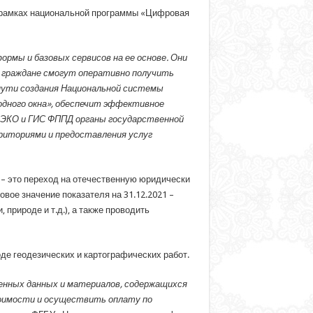
 рамках национальной программы «Цифровая
рмы и базовых сервисов на ее основе. Они
 граждане смогут оперативно получить
пути создания Национальной системы
одного окна», обеспечит эффективное
ЕЭКО и ГИС ФППД органы государственной
риториями и предоставления услуг
 – это переход на отечественную юридически
вое значение показателя на 31.12.2021 –
рироде и т.д.), а также проводить
е геодезических и картографических работ.
енных данных и материалов, содержащихся
оимости и осуществить оплату по