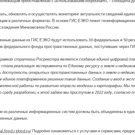
подлежащим представлению с использованием координат
», – сообщила д
ать, обновлять и осуществлять мониторинг актуальности сведений едино
ицам в различных форматах. В основе ГИС ЕЭКО лежит геоинформационн
исхождения Минкомсвязи России.
твенные данные из ГИС ЕЭКО будут использовать 30 федеральных и 50 рег
ов федерального фонда пространственных данных, поступивших через ГИ
в рамках стратегии Росреестра является создание единой цифровой 
тала реализация эксперимента по Единому ресурсу о земле и недвижи
ть доступность открытых пространственных данных о земле и недвиж
в единое платформенное решение такие данные. Создание и ввод в эк
плексной работы по развитию отрасли геодезии и картографии. Мы п
реду разработки, к этой задаче мы приступим в 2022 году, согласно п
ые из различных информационных систем должны быть объединены в еди
венных данных.
tal.fppd.cgkipd.ru/
Подробно ознакомиться с услугами и сервисами, предо