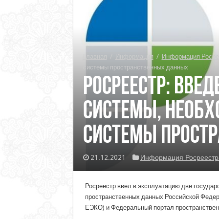
Главная
/
Информация
/
Информация Росре
системы пространственных данных
Росреестр: вве
системы, необ
системы прост
21.12.2021
Информация Росреестр
Росреестр ввел в эксплуатацию две государ
пространственных данных Российской Федер
ЕЭКО) и Федеральный портал пространствен