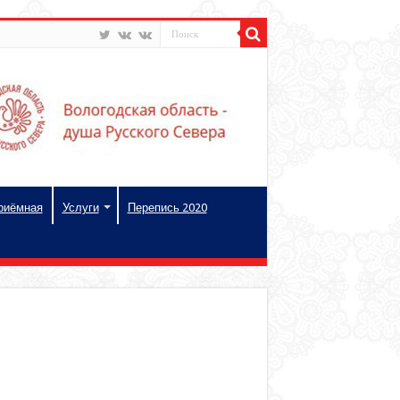
риёмная
Услуги
Перепись 2020