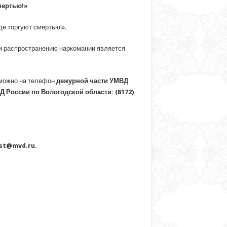
мертью!»
де торгуют смертью!».
и распространению наркомании является
 можно на телефон
дежурной части УМВД
Д России по Вологодской области: (8172)
st
@
mvd
.
ru
.