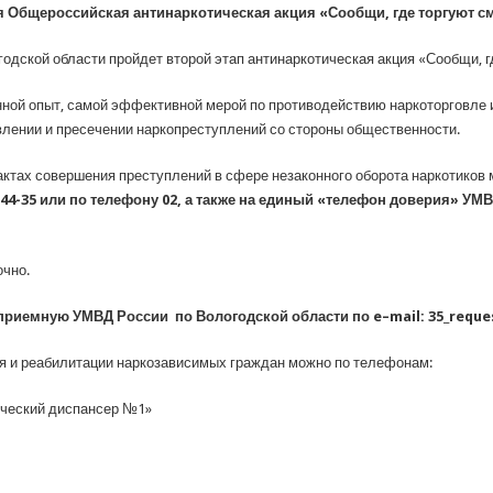
ая Общероссийская антинаркотическая акция «Сообщи, где торгуют с
годской области пройдет второй этап антинаркотическая акция «Сообщи, г
ной опыт, самой эффективной мерой по противодействию наркоторговле 
лении и пресечении наркопреступлений со стороны общественности.
ктах совершения преступлений в сфере незаконного оборота наркотиков
-44-35 или по телефону 02, а также на единый «телефон доверия» УМВ
чно.
приемную УМВД России по Вологодской области по
e
–
mail
: 35_
reque
я и реабилитации наркозависимых граждан можно по телефонам:
ический диспансер №1»