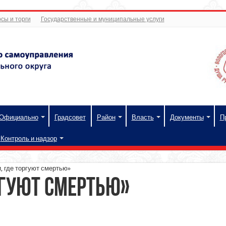
сы и торги
Государственные и муниципальные услуги
Официально
Градсовет
Район
Власть
Документы
П
Контроль и надзор
 где торгуют смертью»
ргуют смертью»