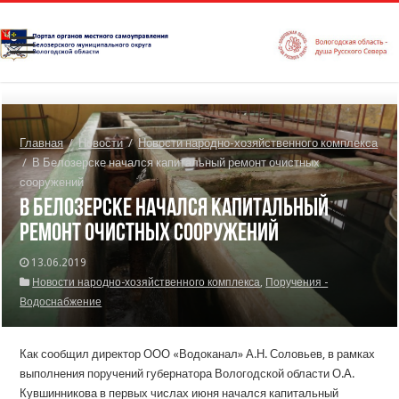
Главная
/
Новости
/
Новости народно-хозяйственного комплекса
/
В Белозерске начался капитальный ремонт очистных
сооружений
В Белозерске начался капитальный
ремонт очистных сооружений
13.06.2019
Новости народно-хозяйственного комплекса
,
Поручения -
Водоснабжение
Как сообщил директор ООО «Водоканал» А.Н. Соловьев, в рамках
выполнения поручений губернатора Вологодской области О.А.
Кувшинникова в первых числах июня начался капитальный