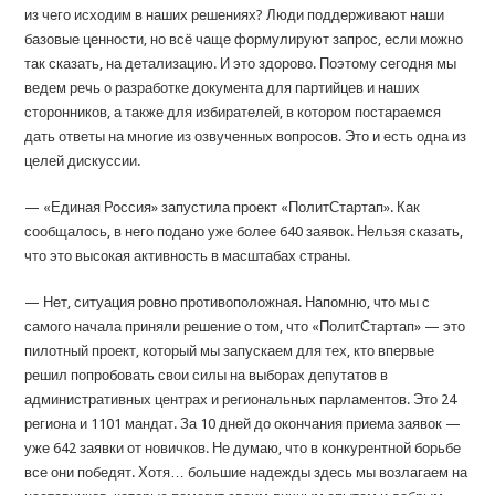
из чего исходим в наших решениях? Люди поддерживают наши
базовые ценности, но всё чаще формулируют запрос, если можно
так сказать, на детализацию. И это здорово. Поэтому сегодня мы
ведем речь о разработке документа для партийцев и наших
сторонников, а также для избирателей, в котором постараемся
дать ответы на многие из озвученных вопросов. Это и есть одна из
целей дискуссии.
— «Единая Россия» запустила проект «ПолитСтартап». Как
сообщалось, в него подано уже более 640 заявок. Нельзя сказать,
что это высокая активность в масштабах страны.
— Нет, ситуация ровно противоположная. Напомню, что мы с
самого начала приняли решение о том, что «ПолитСтартап» — это
пилотный проект, который мы запускаем для тех, кто впервые
решил попробовать свои силы на выборах депутатов в
административных центрах и региональных парламентов. Это 24
региона и 1101 мандат. За 10 дней до окончания приема заявок —
уже 642 заявки от новичков. Не думаю, что в конкурентной борьбе
все они победят. Хотя… большие надежды здесь мы возлагаем на