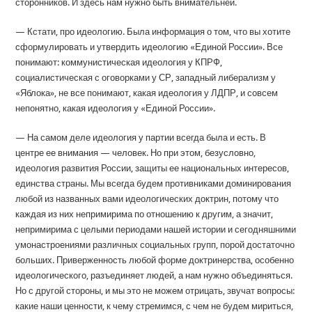
сторонников. И здесь нам нужно быть внимательней.
— Кстати, про идеологию. Была информация о том, что вы хотите
сформулировать и утвердить идеологию «Единой России». Все
понимают: коммунистическая идеология у КПРФ,
социалистическая с оговорками у СР, западный либерализм у
«Яблока», не все понимают, какая идеология у ЛДПР, и совсем
непонятно, какая идеология у «Единой России».
— На самом деле идеология у партии всегда была и есть. В
центре ее внимания — человек. Но при этом, безусловно,
идеология развития России, защиты ее национальных интересов,
единства страны. Мы всегда будем противниками доминирования
любой из названных вами идеологических доктрин, потому что
каждая из них непримирима по отношению к другим, а значит,
непримирима с целыми периодами нашей истории и сегодняшними
умонастроениями различных социальных групп, порой достаточно
больших. Приверженность любой форме доктринерства, особенно
идеологического, разъединяет людей, а нам нужно объединяться.
Но с другой стороны, и мы это не можем отрицать, звучат вопросы:
какие наши ценности, к чему стремимся, с чем не будем мириться,