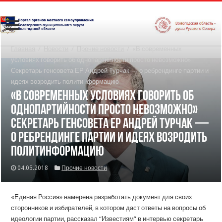
Главная
/
Новости
/
Прочие новости
/
«В современных
условиях говорить об однопартийности просто невозможно»
Секретарь генсовета ЕР Андрей Турчак — о ребрендинге партии и
идеях возродить политинформацию
«В современных условиях говорить об
однопартийности просто невозможно»
Секретарь генсовета ЕР Андрей Турчак —
о ребрендинге партии и идеях возродить
политинформацию
04.05.2018
Прочие новости
«Единая Россия» намерена разработать документ для своих
сторонников и избирателей, в котором даст ответы на вопросы об
идеологии партии, рассказал “Известиям” в интервью секретарь