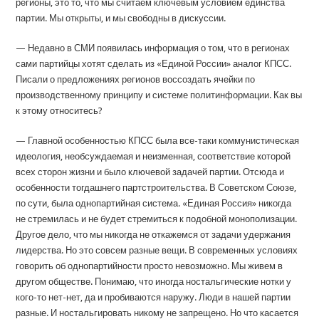
регионы, это то, что мы считаем ключевым условием единства
партии. Мы открыты, и мы свободны в дискуссии.
— Недавно в СМИ появилась информация о том, что в регионах
сами партийцы хотят сделать из «Единой России» аналог КПСС.
Писали о предложениях регионов воссоздать ячейки по
производственному принципу и системе политинформации. Как вы
к этому относитесь?
— Главной особенностью КПСС была все-таки коммунистическая
идеология, необсуждаемая и неизменная, соответствие которой
всех сторон жизни и было ключевой задачей партии. Отсюда и
особенности тогдашнего партстроительства. В Советском Союзе,
по сути, была однопартийная система. «Единая Россия» никогда
не стремилась и не будет стремиться к подобной монополизации.
Другое дело, что мы никогда не откажемся от задачи удержания
лидерства. Но это совсем разные вещи. В современных условиях
говорить об однопартийности просто невозможно. Мы живем в
другом обществе. Понимаю, что иногда ностальгические нотки у
кого-то нет-нет, да и пробиваются наружу. Люди в нашей партии
разные. И ностальгировать никому не запрещено. Но что касается