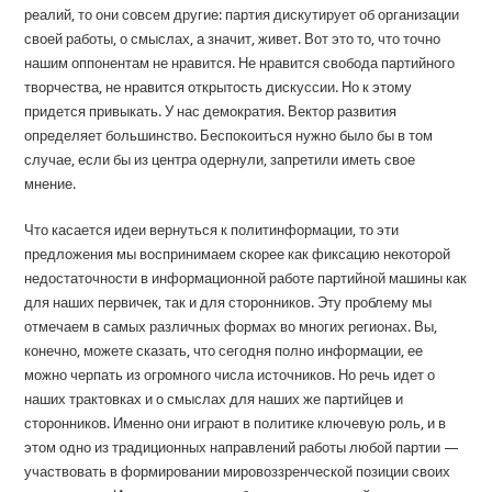
реалий, то они совсем другие: партия дискутирует об организации
своей работы, о смыслах, а значит, живет. Вот это то, что точно
нашим оппонентам не нравится. Не нравится свобода партийного
творчества, не нравится открытость дискуссии. Но к этому
придется привыкать. У нас демократия. Вектор развития
определяет большинство. Беспокоиться нужно было бы в том
случае, если бы из центра одернули, запретили иметь свое
мнение.
Что касается идеи вернуться к политинформации, то эти
предложения мы воспринимаем скорее как фиксацию некоторой
недостаточности в информационной работе партийной машины как
для наших первичек, так и для сторонников. Эту проблему мы
отмечаем в самых различных формах во многих регионах. Вы,
конечно, можете сказать, что сегодня полно информации, ее
можно черпать из огромного числа источников. Но речь идет о
наших трактовках и о смыслах для наших же партийцев и
сторонников. Именно они играют в политике ключевую роль, и в
этом одно из традиционных направлений работы любой партии —
участвовать в формировании мировоззренческой позиции своих