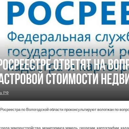
естра РФ
/
В Вологодском Росреестре ответят на вопросы по пересмотр
осреестре ответят на воп
астровой стоимости нед
а РФ
Росреестра по Вологодской области проконсультируют вологжан по вопр
тдела землеустройства, мониторинга земель, геодезии, картографии, кад