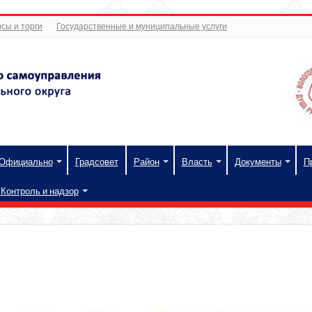
сы и торги
Государственные и муниципальные услуги
Официально
Градсовет
Район
Власть
Документы
П
Контроль и надзор