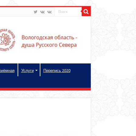
риёмная
Услуги
Перепись 2020