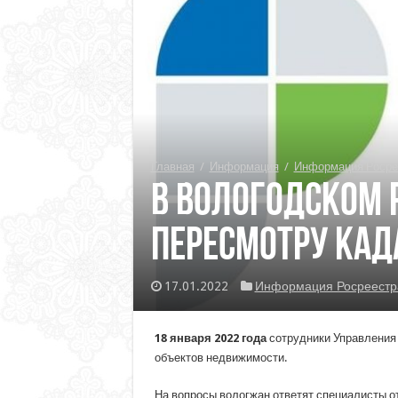
Главная
/
Информация
/
Информация Росре
В Вологодском Р
пересмотру кад
17.01.2022
Информация Росреестр
18 января 2022 года
сотрудники Управления 
объектов недвижимости.
На вопросы вологжан ответят специалисты о