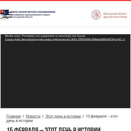
Видеоплеер
Media error: Format(s) not supported or source(s) not found
Скачать файл: https://streaming.video.yandex.ru/get/yacinema/m-38101-1550675040b-5fa9bbae29d0dc9d/720p.mp4?_=1
Главная
/
Новости
/
Этот день в истории
/
15 февраля – этот
день в истории