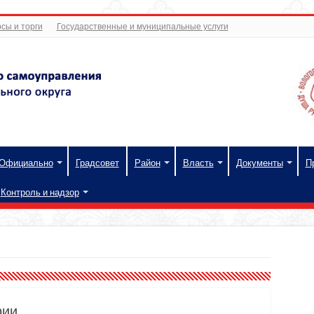
сы и торги
Государственные и муниципальные услуги
Официально
Градсовет
Район
Власть
Документы
П
Контроль и надзор
рии