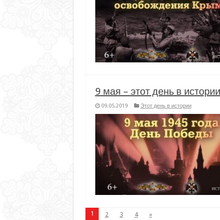
9 мая – этот день в истори
09.05.2019
Этот день в истории
1
2
3
4
»