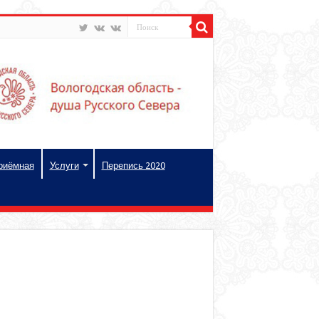
риёмная
Услуги
Перепись 2020