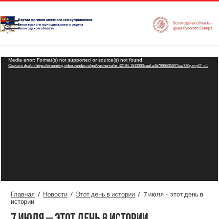
Видеоплеер
Media error: Format(s) not supported or source(s) not found
Скачать файл: https://streaming.video.yandex.ru/get/yacinema/m-42194-1543393caaf-a4b79965353f73ae/720p.mp4?_=1
Главная
/
Новости
/
Этот день в истории
/
7 июля – этот день в
истории