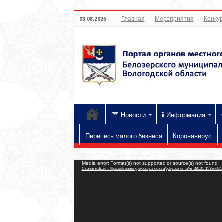
Главная
Мероприятия
Конкур
08.08.2026
Новости
Информация
Перепись малого бизнеса
Коронавирус
Видеоплеер
Media error: Format(s) not supported or source(s) not found
Скачать файл: https://streaming.video.yandex.ru/get/yacinema/m-38101-1533ce0