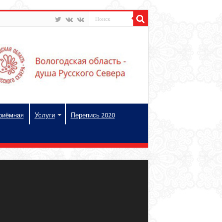
риёмная
Услуги
Перепись 2020