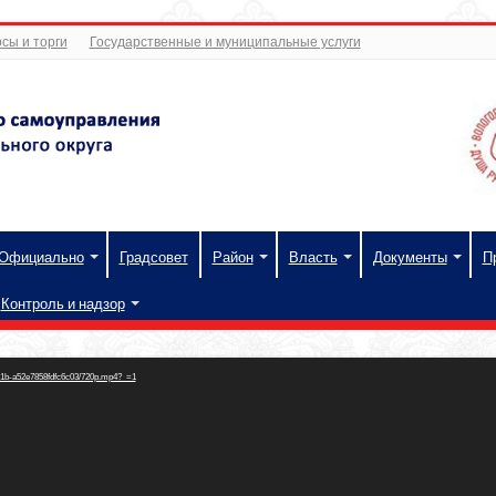
сы и торги
Государственные и муниципальные услуги
Официально
Градсовет
Район
Власть
Документы
П
Контроль и надзор
f51b-a52e7858fdfc6c03/720p.mp4?_=1