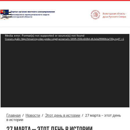
Видеоплеер
Media error: Format(s) not supported or source(s) not found
Скачать файл: https://streaming.video.yandex.ru/get/yacinema/m-52035-1533cd2d3b4-dfc2e3a295660b1a/720p.mp4?_=1
Главная
/
Новости
/
Этот день в истории
/
27 марта – этот день
в истории