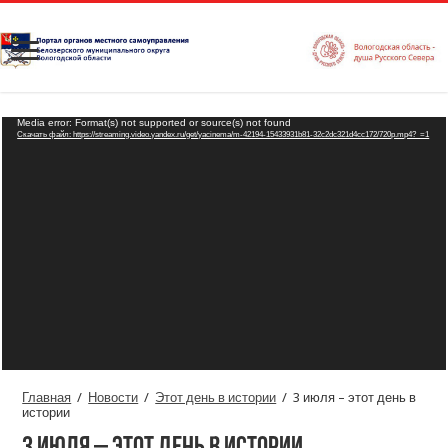
Видеоплеер
Media error: Format(s) not supported or source(s) not found
Скачать файл: https://streaming.video.yandex.ru/get/yacinema/m-42194-15433931b81-32c2dc321d4cc172/720p.mp4?_=1
Главная
/
Новости
/
Этот день в истории
/
3 июля – этот день в
истории